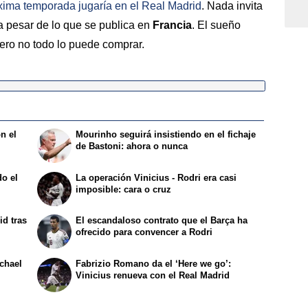
xima temporada jugaría en el
Real Madrid
. Nada invita
 pesar de lo que se publica en
Francia
. El sueño
nero no todo lo puede comprar.
n el
Mourinho seguirá insistiendo en el fichaje
de Bastoni: ahora o nunca
o el
La operación Vinicius - Rodri era casi
imposible: cara o cruz
id tras
El escandaloso contrato que el Barça ha
ofrecido para convencer a Rodri
ichael
Fabrizio Romano da el ‘Here we go’:
Vinicius renueva con el Real Madrid