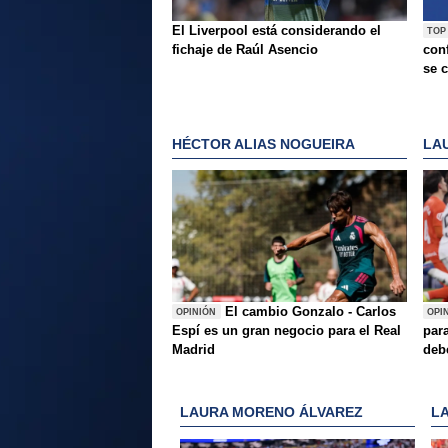
El Liverpool está considerando el
TOP
fichaje de Raúl Asencio
conf
se c
HÉCTOR ALIAS NOGUEIRA
LA
El cambio Gonzalo - Carlos
OPINIÓN
OPI
Espí es un gran negocio para el Real
para
Madrid
deb
LAURA MORENO ÁLVAREZ
L