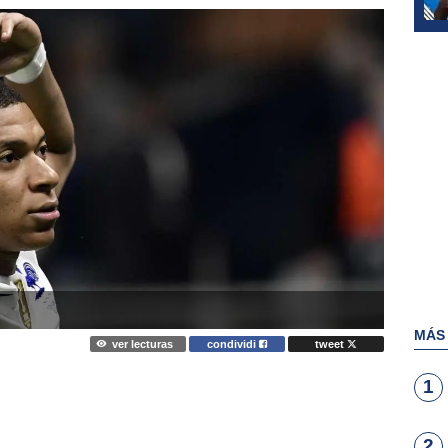
MÁS
ver lecturas
condividi
tweet
1
2