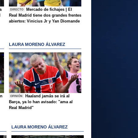
a
Mercado de fichajes | El
DIRECTO
l
Real Madrid tiene dos grandes frentes
abiertos: Vinicius Jr y Yan Diomande
LAURA MORENO ÁLVAREZ
ón
Haaland jamás se irá al
OPINIÓN
Barça, ya lo han avisado: "ama al
Real Madrid"
LAURA MORENO ÁLVAREZ