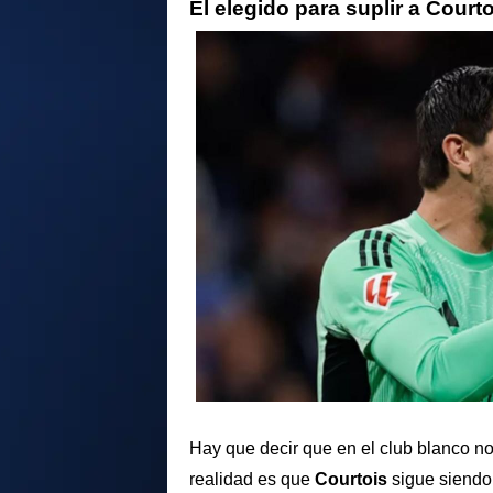
El elegido para suplir a Court
Hay que decir que en el club blanco n
realidad es que
Courtois
sigue siendo 