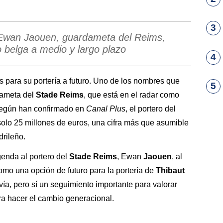
3
a Ewan Jaouen, guardameta del Reims,
o belga a medio y largo plazo
4
 para su portería a futuro. Uno de los nombres que
5
dameta del
Stade Reims
, que está en el radar como
Según han confirmado en
Canal Plus
, el portero del
solo 25 millones de euros, una cifra más que asumible
drileño.
genda al portero del
Stade Reims
, Ewan
Jaouen
, al
omo una opción de futuro para la portería de
Thibaut
ía, pero sí un seguimiento importante para valorar
ra hacer el cambio generacional.