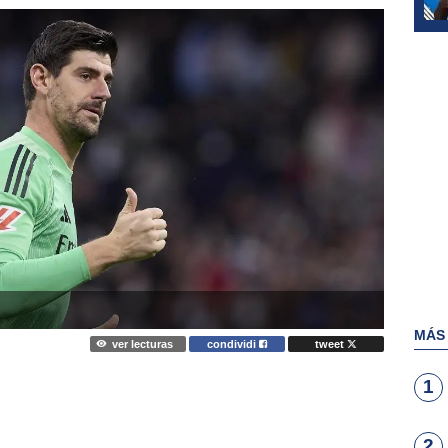
MÁS
ver lecturas
condividi
tweet
1
2