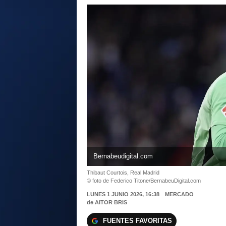
Bernabeudigital.com
Thibaut Courtois, Real Madrid
© foto de Federico Titone/BernabeuDigital.com
LUNES 1 JUNIO 2026, 16:38
MERCADO
de
AITOR BRIS
FUENTES FAVORITAS