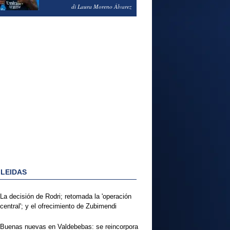
PODRÍA ENSEÑARLE LA
di Laura Moreno Álvarez
PUERTA
 LEIDAS
La decisión de Rodri; retomada la 'operación
central'; y el ofrecimiento de Zubimendi
Buenas nuevas en Valdebebas: se reincorpora