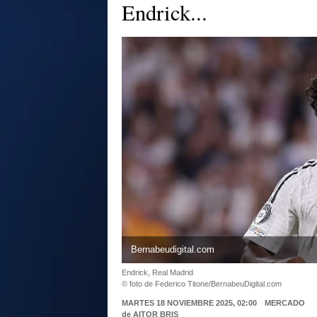
Endrick...
Bernabeudigital.com
Endrick, Real Madrid
© foto de Federico Titone/BernabeuDigital.com
MARTES 18 NOVIEMBRE 2025, 02:00
MERCADO
de
AITOR BRIS