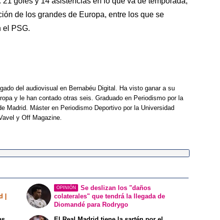
o: 21 goles y 14 asistencias en lo que va de temporada,
ión de los grandes de Europa, entre los que se
n el PSG.
rgado del audiovisual en Bernabéu Digital. Ha visto ganar a su
opa y le han contado otras seis. Graduado en Periodismo por la
e Madrid. Máster en Periodismo Deportivo por la Universidad
Vavel y Off Magazine.
Se deslizan los "daños
OPINIÓN
d |
colaterales" que tendrá la llegada de
Diomandé para Rodrygo
as
El Real Madrid tiene la sartén por el