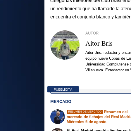
categorías inferiores del club brasileñ
un rendimiento que ha llamado la atenc
encuentra el conjunto blanco y tambié
AUTOR
Aitor Bris
Aitor Bris: redactor y enca
equipo nueve Copas de Eur
Universidad Complutense d
Villanueva. Exredactor en 
PUBBLICITÀ
MERCADO
Resumen del
RESUMEN DE MERCADO
mercado de fichajes del Real Madri
Miércoles 5 de agosto
El Real Madrid pondría límites en l