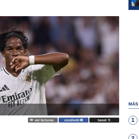
MÁS
1
ver lecturas
condividi
tweet
2