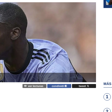
MÁS
ver lecturas
condividi
tweet
1
2