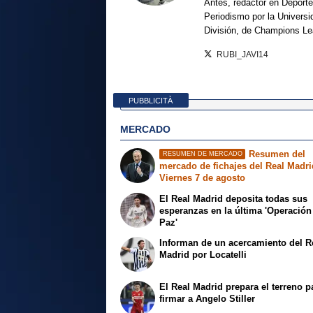
Antes, redactor en Deporte
Periodismo por la Univers
División, de Champions L
RUBI_JAVI14
PUBBLICITÀ
MERCADO
Resumen del
RESUMEN DE MERCADO
mercado de fichajes del Real Madri
Viernes 7 de agosto
El Real Madrid deposita todas sus
esperanzas en la última 'Operación
Paz'
Informan de un acercamiento del R
Madrid por Locatelli
El Real Madrid prepara el terreno p
firmar a Angelo Stiller