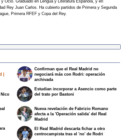
 y Ocio. Graduado en Lengua y Literatura Española, y en
idad Rey Juan Carlos. Ha cubierto partidos de Primera y Segunda
eague, Primera RFEF y Copa del Rey.
Confirman que el Real Madrid no
d |
negociará más con Rodri: operación
archivada
Estudian incorporar a Asencio como parte
 Nico
del trato por Bastoni
eal
Nueva revelación de Fabrizio Romano
afecta a la 'Operación salida' del Real
Madrid
ara
El Real Madrid descarta fichar a otro
centrocampista tras el 'no' de Rodri