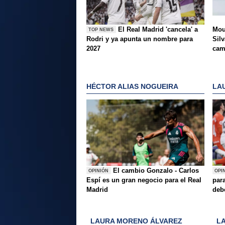
El Real Madrid 'cancela' a
Mou
TOP NEWS
Rodri y ya apunta un nombre para
Silv
2027
ca
HÉCTOR ALIAS NOGUEIRA
LA
El cambio Gonzalo - Carlos
OPINIÓN
OPI
Espí es un gran negocio para el Real
para
Madrid
deb
LAURA MORENO ÁLVAREZ
L