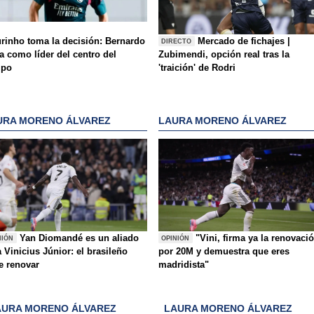
rinho toma la decisión: Bernardo
Mercado de fichajes |
DIRECTO
a como líder del centro del
Zubimendi, opción real tras la
mpo
'traición' de Rodri
URA MORENO ÁLVAREZ
LAURA MORENO ÁLVAREZ
Yan Diomandé es un aliado
"Vini, firma ya la renovaci
NIÓN
OPINIÓN
 Vinicius Júnior: el brasileño
por 20M y demuestra que eres
e renovar
madridista"
AURA MORENO ÁLVAREZ
LAURA MORENO ÁLVAREZ