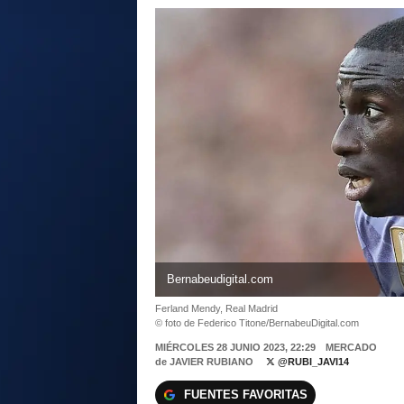
Bernabeudigital.com
Ferland Mendy, Real Madrid
© foto de Federico Titone/BernabeuDigital.com
MIÉRCOLES 28 JUNIO 2023, 22:29
MERCADO
de
JAVIER RUBIANO
@RUBI_JAVI14
FUENTES FAVORITAS