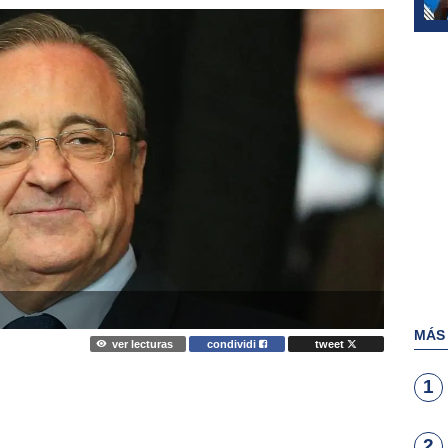
MÁS
ver lecturas
condividi
tweet
1
2