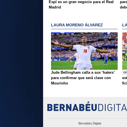
Espí es un gran negocio para el Real
para
Madrid
deb
LAURA MORENO ÁLVAREZ
L
Jude Bellingham calla a sus ‘haters’
OP
para confirmar que será clave con
es
Mourinho
fi
Bernabéu Digital