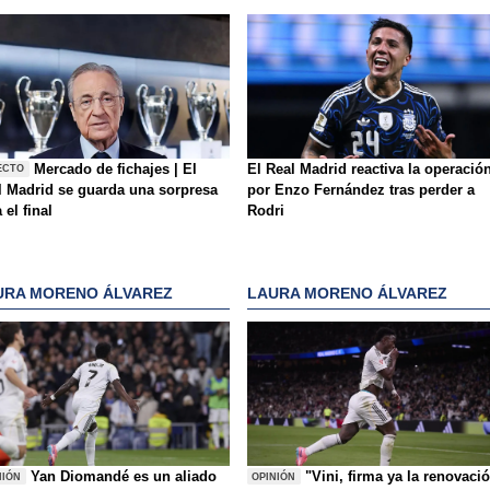
Mercado de fichajes | El
El Real Madrid reactiva la operació
ECTO
l Madrid se guarda una sorpresa
por Enzo Fernández tras perder a
 el final
Rodri
URA MORENO ÁLVAREZ
LAURA MORENO ÁLVAREZ
Yan Diomandé es un aliado
"Vini, firma ya la renovaci
NIÓN
OPINIÓN