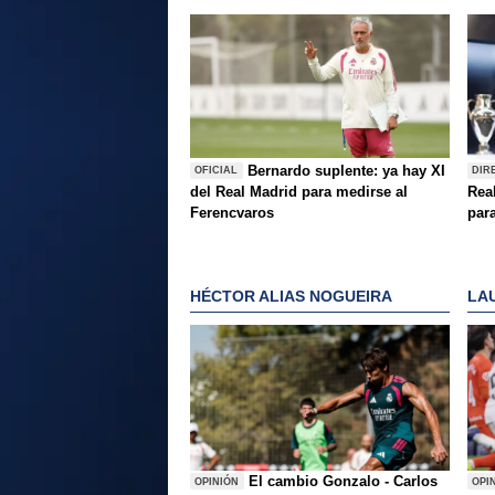
Bernardo suplente: ya hay XI
OFICIAL
DIR
del Real Madrid para medirse al
Rea
Ferencvaros
para
HÉCTOR ALIAS NOGUEIRA
LA
El cambio Gonzalo - Carlos
OPINIÓN
OPI