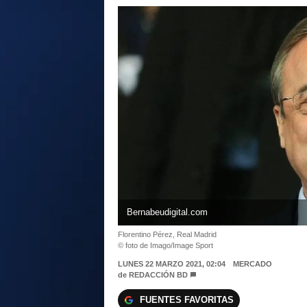
Bernabeudigital.com
Florentino Pérez, Real Madrid
© foto de Imago/Image Sport
LUNES 22 MARZO 2021, 02:04
MERCADO
de
REDACCIÓN BD
FUENTES FAVORITAS