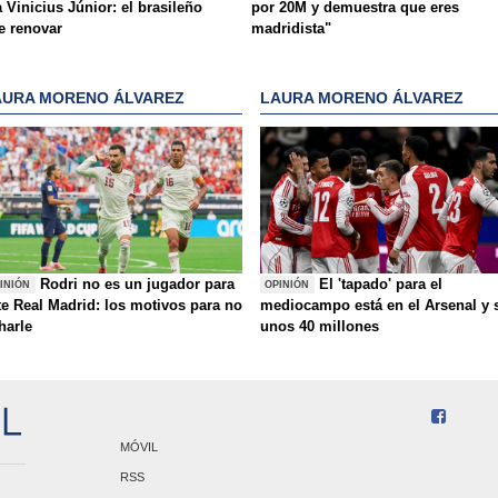
 Vinicius Júnior: el brasileño
por 20M y demuestra que eres
e renovar
madridista"
AURA MORENO ÁLVAREZ
LAURA MORENO ÁLVAREZ
Rodri no es un jugador para
El 'tapado' para el
INIÓN
OPINIÓN
te Real Madrid: los motivos para no
mediocampo está en el Arsenal y 
charle
unos 40 millones
MÓVIL
RSS