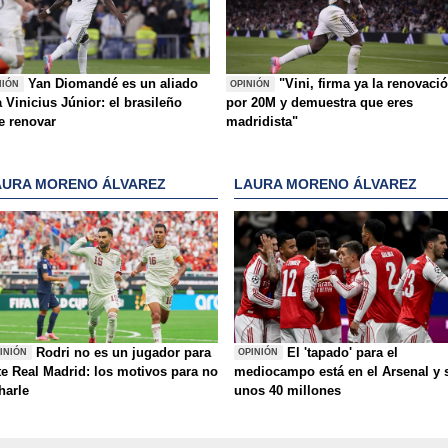
Yan Diomandé es un aliado
"Vini, firma ya la renovaci
NIÓN
OPINIÓN
 Vinicius Júnior: el brasileño
por 20M y demuestra que eres
e renovar
madridista"
AURA MORENO ÁLVAREZ
LAURA MORENO ÁLVAREZ
Rodri no es un jugador para
El 'tapado' para el
INIÓN
OPINIÓN
te Real Madrid: los motivos para no
mediocampo está en el Arsenal y 
charle
unos 40 millones