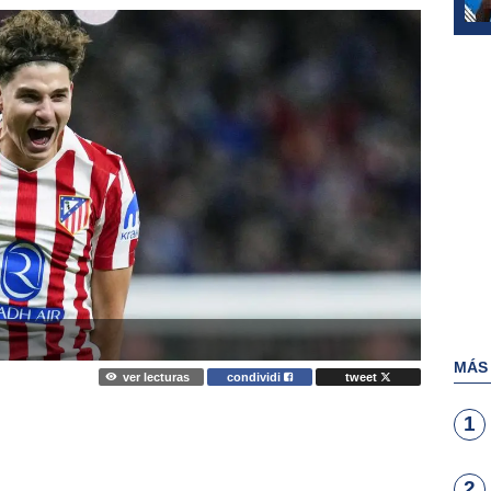
MÁS
ver lecturas
condividi
tweet
1
2