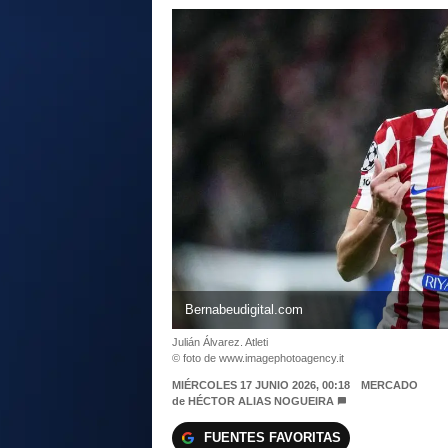
Bernabeudigital.com
Julián Álvarez. Atleti
© foto de www.imagephotoagency.it
MIÉRCOLES 17 JUNIO 2026, 00:18
MERCADO
de
HÉCTOR ALIAS NOGUEIRA
FUENTES FAVORITAS