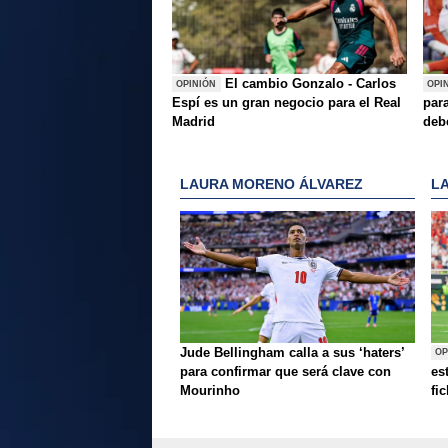
El cambio Gonzalo - Carlos
OPINIÓN
OPI
Espí es un gran negocio para el Real
para
Madrid
deb
LAURA MORENO ÁLVAREZ
L
Jude Bellingham calla a sus ‘haters’
OP
para confirmar que será clave con
es
Mourinho
fi