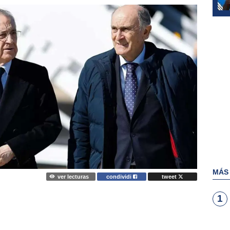
MÁS
ver lecturas
condividi
tweet
1