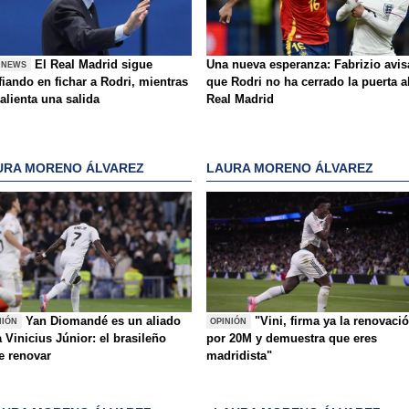
El Real Madrid sigue
Una nueva esperanza: Fabrizio avis
 NEWS
iando en fichar a Rodri, mientras
que Rodri no ha cerrado la puerta a
alienta una salida
Real Madrid
URA MORENO ÁLVAREZ
LAURA MORENO ÁLVAREZ
Yan Diomandé es un aliado
"Vini, firma ya la renovaci
NIÓN
OPINIÓN
 Vinicius Júnior: el brasileño
por 20M y demuestra que eres
e renovar
madridista"