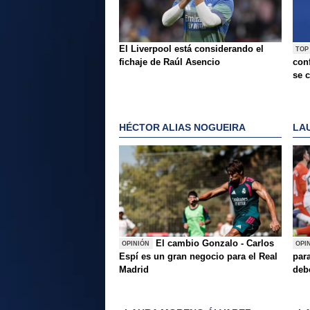
El Liverpool está considerando el
TOP
fichaje de Raúl Asencio
conf
se c
HÉCTOR ALIAS NOGUEIRA
LA
El cambio Gonzalo - Carlos
OPINIÓN
OPI
Espí es un gran negocio para el Real
para
Madrid
deb