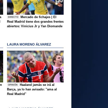
a
Mercado de fichajes | El
DIRECTO
l
Real Madrid tiene dos grandes frentes
abiertos: Vinicius Jr y Yan Diomande
LAURA MORENO ÁLVAREZ
ón
Haaland jamás se irá al
OPINIÓN
Barça, ya lo han avisado: "ama al
Real Madrid"