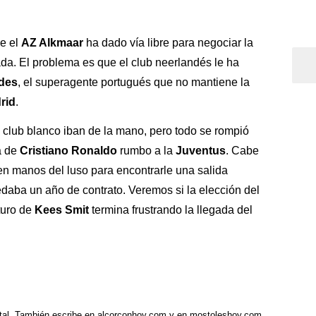
e el
AZ Alkmaar
ha dado vía libre para negociar la
da. El problema es que el club neerlandés le ha
des
, el superagente portugués que no mantiene la
rid
.
 club blanco iban de la mano, pero todo se rompió
a de
Cristiano Ronaldo
rumbo a la
Juventus
. Cabe
n manos del luso para encontrarle una salida
aba un año de contrato. Veremos si la elección del
turo de
Kees Smit
termina frustrando la llegada del
tal. También escribe en alcorconhoy.com y en mostoleshoy.com.