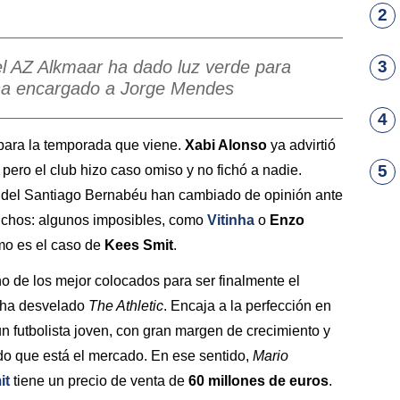
2
l AZ Alkmaar ha dado luz verde para
3
o ha encargado a Jorge Mendes
4
para la temporada que viene.
Xabi Alonso
ya advirtió
5
 pero el club hizo caso omiso y no fichó a nadie.
s del Santiago Bernabéu han cambiado de opinión ante
uchos: algunos imposibles, como
Vitinha
o
Enzo
omo es el caso de
Kees Smit
.
o de los mejor colocados para ser finalmente el
o ha desvelado
The Athletic
. Encaja a la perfección en
 un futbolista joven, con gran margen de crecimiento y
ado que está el mercado. En ese sentido,
Mario
it
tiene un precio de venta de
60 millones de euros
.