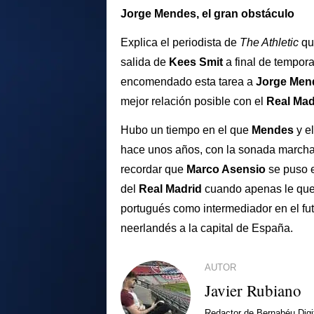
Jorge Mendes, el gran obstáculo
Explica el periodista de
The Athletic
qu
salida de
Kees Smit
a final de tempora
encomendado esta tarea a
Jorge Men
mejor relación posible con el
Real Mad
Hubo un tiempo en el que
Mendes
y el
hace unos años, con la sonada march
recordar que
Marco Asensio
se puso e
del
Real Madrid
cuando apenas le qued
portugués como intermediador en el fu
neerlandés a la capital de España.
AUTOR
Javier Rubiano
Redactor de Bernabéu Digi