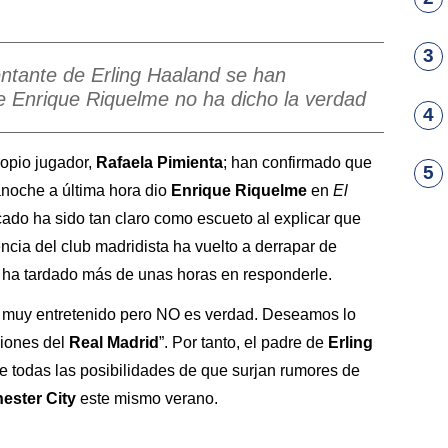
3
entante de Erling Haaland se han
e Enrique Riquelme no ha dicho la verdad
4
ropio jugador,
Rafaela Pimienta
; han confirmado que
5
anoche a última hora dio
Enrique Riquelme
en
El
cado ha sido tan claro como escueto al explicar que
ncia del club madridista ha vuelto a derrapar de
 ha tardado más de unas horas en responderle.
o muy entretenido pero NO es verdad. Deseamos lo
ciones del
Real Madrid
”. Por tanto, el padre de
Erling
e todas las posibilidades de que surjan rumores de
ester City
este mismo verano.