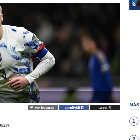
MÁS
ver lecturas
condividi
tweet
1
EZ87
2