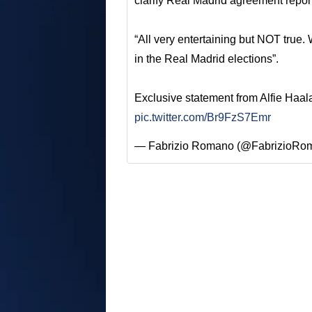
clarify Real Madrid agreement repor
“All very entertaining but NOT true. 
in the Real Madrid elections”.
Exclusive statement from Alfie Haa
pic.twitter.com/Br9FzS7Emr
— Fabrizio Romano (@FabrizioRo