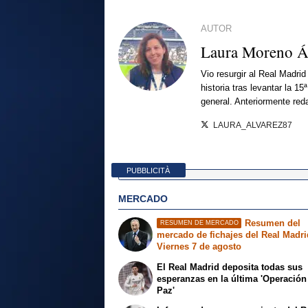
AUTOR
Laura Moreno Á
Vio resurgir al Real Madri
historia tras levantar la 
general. Anteriormente red
LAURA_ALVAREZ87
PUBBLICITÀ
MERCADO
Resumen del
RESUMEN DE MERCADO
mercado de fichajes del Real Madri
Viernes 7 de agosto
El Real Madrid deposita todas sus
esperanzas en la última 'Operación
Paz'