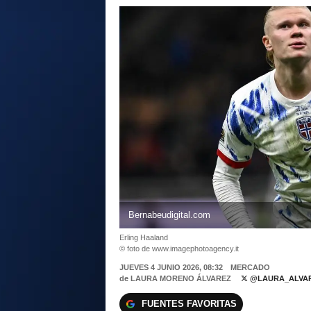
Bernabeudigital.com
Erling Haaland
© foto de www.imagephotoagency.it
JUEVES 4 JUNIO 2026, 08:32
MERCADO
de
LAURA MORENO ÁLVAREZ
@LAURA_ALVAR
FUENTES FAVORITAS