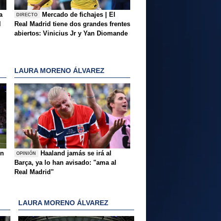
a
Mercado de fichajes | El
DIRECTO
l
Real Madrid tiene dos grandes frentes
abiertos: Vinicius Jr y Yan Diomande
LAURA MORENO ÁLVAREZ
ón
Haaland jamás se irá al
OPINIÓN
Barça, ya lo han avisado: "ama al
Real Madrid"
LAURA MORENO ÁLVAREZ