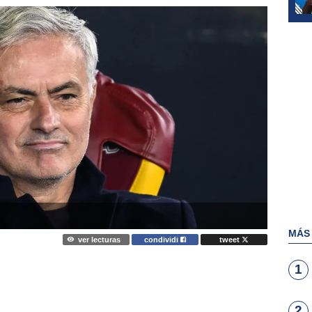
MÁS
ver lecturas
condividi
tweet
1
2