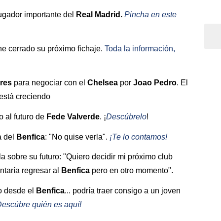
jugador importante del
Real Madrid.
Pincha en este
ne cerrado su próximo fichaje.
Toda la información,
res
para negociar con el
Chelsea
por
Joao Pedro
. El
 está creciendo
 al futuro de
Fede Valverde
. ¡
Descúbrelo
!
a del
Benfica
: "No quise verla".
¡Te lo contamos!
a sobre su futuro: "Quiero decidir mi próximo club
ntaría regresar al
Benfica
pero en otro momento".
lo desde el
Benfica
... podría traer consigo a un joven
Descúbre quién es aquí!