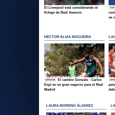
El Liverpool está considerando el
TOP
fichaje de Raúl Asencio
conf
se c
HÉCTOR ALIAS NOGUEIRA
LA
El cambio Gonzalo - Carlos
OPINIÓN
OPI
Espí es un gran negocio para el Real
para
Madrid
deb
LAURA MORENO ÁLVAREZ
L