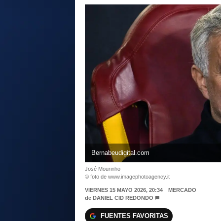
Bernabeudigital.com
José Mourinho
© foto de www.imagephotoagency.it
VIERNES 15 MAYO 2026, 20:34
MERCADO
de
DANIEL CID REDONDO
FUENTES FAVORITAS