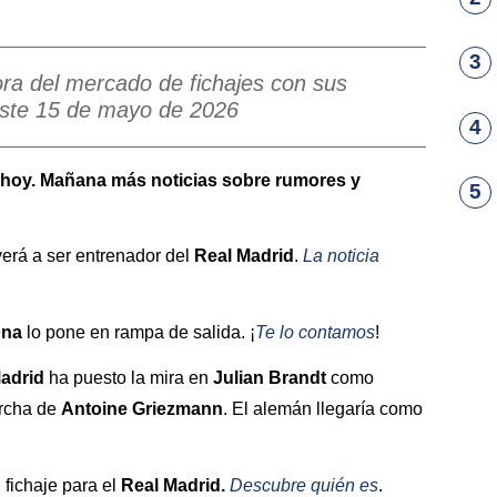
3
ora del mercado de fichajes con sus
ste 15 de mayo de 2026
4
e hoy. Mañana más noticias sobre rumores y
5
verá a ser entrenador del
Real Madrid
.
La noticia
ona
lo pone en rampa de salida. ¡
Te lo contamos
!
Madrid
ha puesto la mira en
Julian Brandt
como
archa de
Antoine
Griezmann
. El alemán llegaría como
fichaje para el
Real Madrid.
Descubre quién es
.