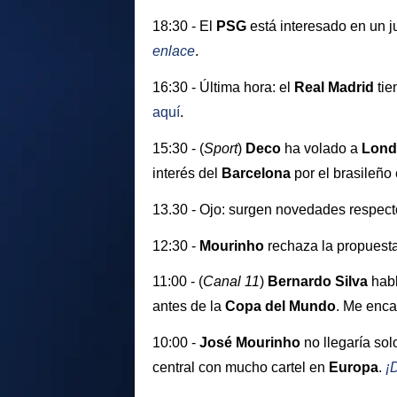
18:30 - El
PSG
está interesado en un 
enlace
.
16:30 - Última hora: el
Real Madrid
tie
aquí
.
15:30 - (
Sport
)
Deco
ha volado a
Lond
interés del
Barcelona
por el brasileño
13.30 - Ojo: surgen novedades respecto
12:30 -
Mourinho
rechaza la propuest
11:00 - (
Canal 11
)
Bernardo Silva
habl
antes de la
Copa del Mundo
. Me enca
10:00 -
José Mourinho
no llegaría so
central con mucho cartel en
Europa
.
¡