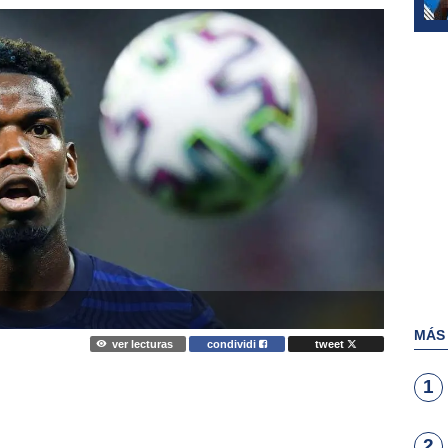
MÁS
ver lecturas
condividi
tweet
1
2