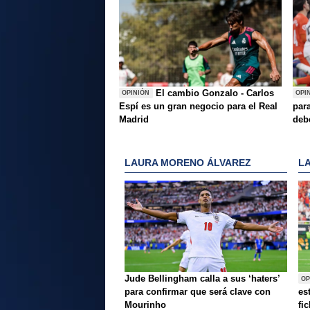
El cambio Gonzalo - Carlos
OPINIÓN
OPI
Espí es un gran negocio para el Real
para
Madrid
deb
LAURA MORENO ÁLVAREZ
L
Jude Bellingham calla a sus ‘haters’
OP
para confirmar que será clave con
es
Mourinho
fi