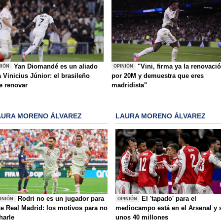
Yan Diomandé es un aliado
"Vini, firma ya la renovaci
NIÓN
OPINIÓN
 Vinicius Júnior: el brasileño
por 20M y demuestra que eres
e renovar
madridista"
AURA MORENO ÁLVAREZ
LAURA MORENO ÁLVAREZ
Rodri no es un jugador para
El 'tapado' para el
INIÓN
OPINIÓN
te Real Madrid: los motivos para no
mediocampo está en el Arsenal y 
charle
unos 40 millones