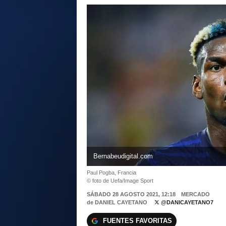
Bernabeudigital.com
Paul Pogba, Francia
© foto de Uefa/Image Sport
SÁBADO 28 AGOSTO 2021, 12:18
MERCADO
de
DANIEL CAYETANO
@DANICAYETANO7
FUENTES FAVORITAS