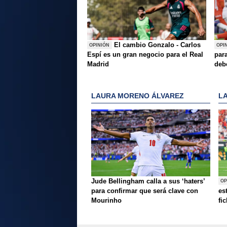
El cambio Gonzalo - Carlos
OPINIÓN
OPI
Espí es un gran negocio para el Real
para
Madrid
deb
LAURA MORENO ÁLVAREZ
L
Jude Bellingham calla a sus ‘haters’
OP
para confirmar que será clave con
es
Mourinho
fi