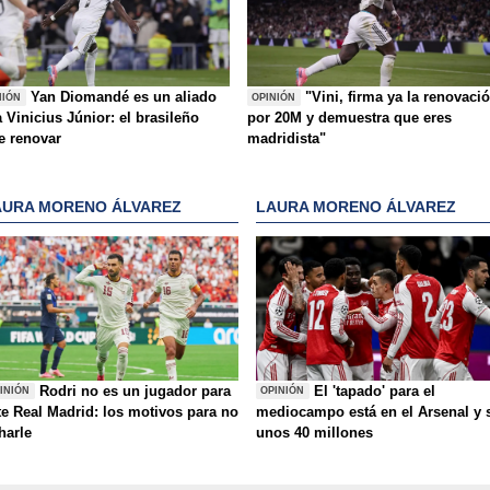
Yan Diomandé es un aliado
"Vini, firma ya la renovaci
NIÓN
OPINIÓN
 Vinicius Júnior: el brasileño
por 20M y demuestra que eres
e renovar
madridista"
AURA MORENO ÁLVAREZ
LAURA MORENO ÁLVAREZ
Rodri no es un jugador para
El 'tapado' para el
INIÓN
OPINIÓN
te Real Madrid: los motivos para no
mediocampo está en el Arsenal y 
charle
unos 40 millones