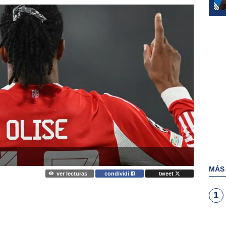
MÁS
ver lecturas
condividi
tweet
1