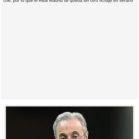
ché, por lo que el Real Madrid se queda sin otro fichaje en verano