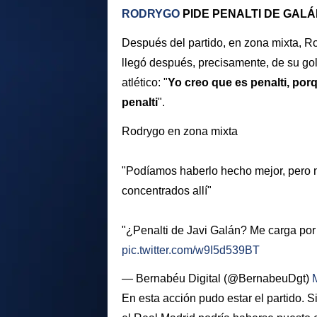
RODRYGO
PIDE PENALTI DE GAL
Después del partido, en zona mixta, R
llegó después, precisamente, de su gol
atlético: "
Yo creo que es penalti, porq
penalti
".
Rodrygo en zona mixta
"Podíamos haberlo hecho mejor, pero n
concentrados allí"
"¿Penalti de Javi Galán? Me carga por 
pic.twitter.com/w9I5d539BT
— Bernabéu Digital (@BernabeuDgt)
En esta acción pudo estar el partido. S