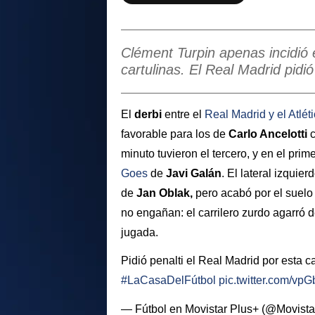
Clément Turpin apenas incidió e
cartulinas. El Real Madrid pidió
El
derbi
entre el
Real Madrid
y el
Atlét
favorable para los de
Carlo Ancelotti
c
minuto tuvieron el tercero, y en el pri
Goes
de
Javi Galán
. El lateral izquie
de
Jan Oblak,
pero acabó por el suelo
no engañan: el carrilero zurdo agarró d
jugada.
Pidió penalti el Real Madrid por esta 
#LaCasaDelFútbol
pic.twitter.com/vp
— Fútbol en Movistar Plus+ (@Movista