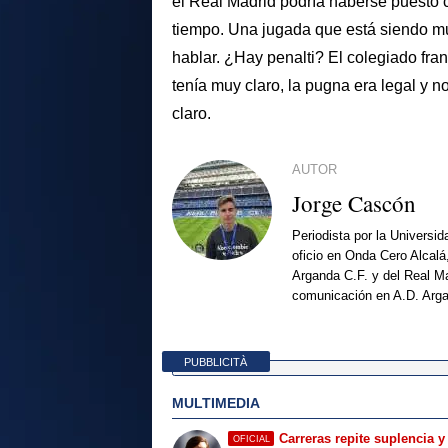
el Real Madrid podría haberse puesto c
tiempo. Una jugada que está siendo 
hablar. ¿Hay penalti? El colegiado fra
tenía muy claro, la pugna era legal y n
claro.
AUTOR
Jorge Cascón
Periodista por la Universi
oficio en Onda Cero Alcalá
Arganda C.F. y del Real Ma
comunicación en A.D. Arg
PUBBLICITÀ
MULTIMEDIA
Carreras repite suplencia y
OFICIAL