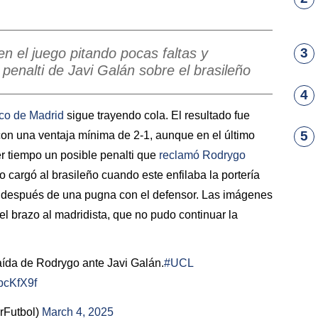
n el juego pitando pocas faltas y
3
 penalti de Javi Galán sobre el brasileño
4
ico de Madrid
sigue trayendo cola. El resultado fue
5
on una ventaja mínima de 2-1, aunque en el último
mer tiempo un posible penalti que
reclamó
Rodrygo
rdo cargó al brasileño cuando este enfilaba la portería
 después de una pugna con el defensor. Las imágenes
el brazo al madridista, que no pudo continuar la
caída de Rodrygo ante Javi Galán.
#UCL
GbcKfX9f
rFutbol)
March 4, 2025