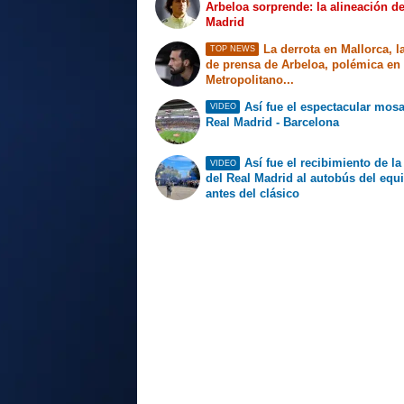
Arbeloa sorprende: la alineación de
Madrid
La derrota en Mallorca, l
TOP NEWS
de prensa de Arbeloa, polémica en 
Metropolitano...
Así fue el espectacular mosa
VIDEO
Real Madrid - Barcelona
Así fue el recibimiento de la
VIDEO
del Real Madrid al autobús del equ
antes del clásico