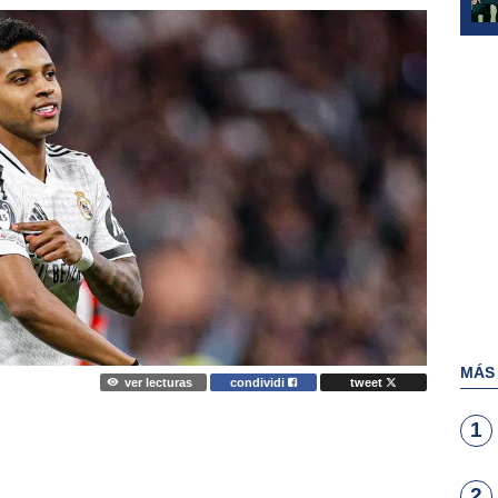
MÁS
ver lecturas
condividi
tweet
1
2