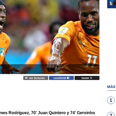
ver lecturas
condividi
tweet
MÁS
1
ames Rodríguez, 70' Juan Quintero y 74' Gervinho
2