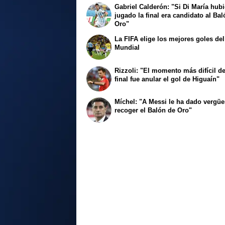
Gabriel Calderón: "Si Di María hubi
jugado la final era candidato al Ba
Oro"
La FIFA elige los mejores goles del
Mundial
Rizzoli: "El momento más difícil de
final fue anular el gol de Higuaín"
Míchel: "A Messi le ha dado vergü
recoger el Balón de Oro"