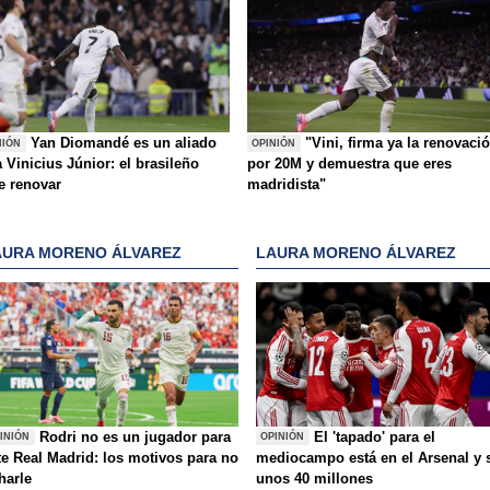
Yan Diomandé es un aliado
"Vini, firma ya la renovaci
NIÓN
OPINIÓN
 Vinicius Júnior: el brasileño
por 20M y demuestra que eres
e renovar
madridista"
AURA MORENO ÁLVAREZ
LAURA MORENO ÁLVAREZ
Rodri no es un jugador para
El 'tapado' para el
INIÓN
OPINIÓN
te Real Madrid: los motivos para no
mediocampo está en el Arsenal y 
charle
unos 40 millones