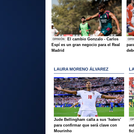
El cambio Gonzalo - Carlos
OPINIÓN
OPI
Espí es un gran negocio para el Real
para
Madrid
deb
LAURA MORENO ÁLVAREZ
L
Jude Bellingham calla a sus ‘haters’
OP
para confirmar que será clave con
es
Mourinho
fi