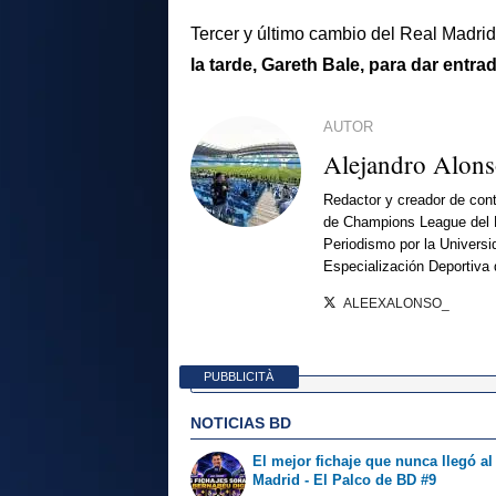
Tercer y último cambio del Real Madrid
la tarde, Gareth Bale, para dar entr
AUTOR
Alejandro Alon
Redactor y creador de cont
de Champions League del 
Periodismo por la Universi
Especialización Deportiva
ALEEXALONSO_
PUBBLICITÀ
NOTICIAS BD
El mejor fichaje que nunca llegó al
Madrid - El Palco de BD #9