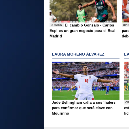
El cambio Gonzalo - Carlos
OPINIÓN
OPI
Espí es un gran negocio para el Real
para
Madrid
deb
LAURA MORENO ÁLVAREZ
L
Jude Bellingham calla a sus ‘haters’
OP
para confirmar que será clave con
es
Mourinho
fi