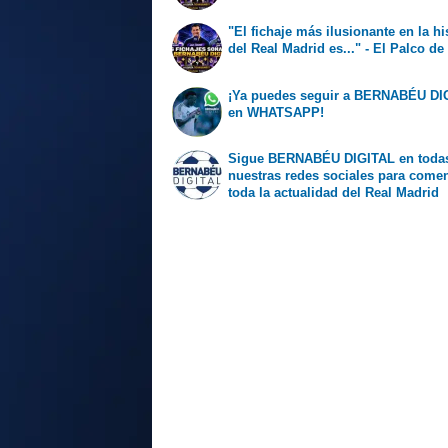
"El fichaje más ilusionante en la hi
del Real Madrid es..." - El Palco de
¡Ya puedes seguir a BERNABÉU DI
en WHATSAPP!
Sigue BERNABÉU DIGITAL en toda
nuestras redes sociales para come
toda la actualidad del Real Madrid