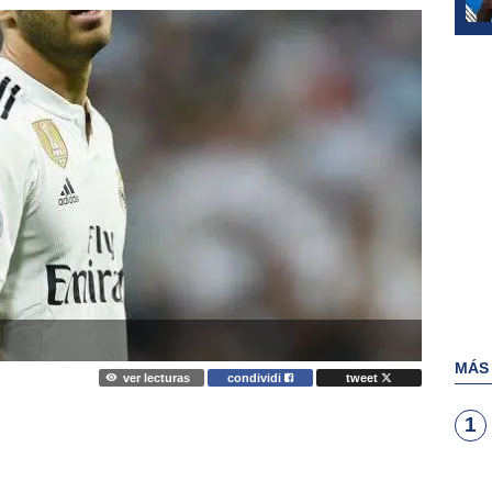
MÁS
ver lecturas
condividi
tweet
1