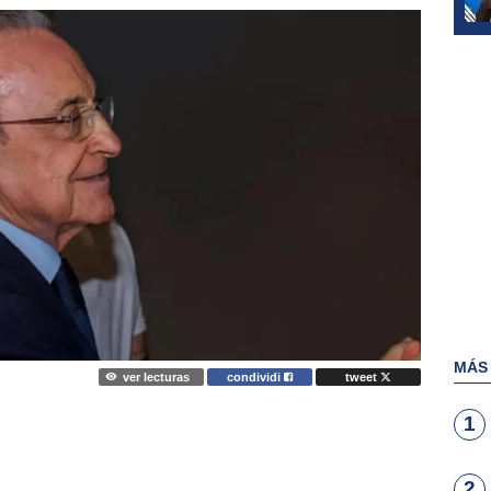
MÁS
ver lecturas
condividi
tweet
1
2