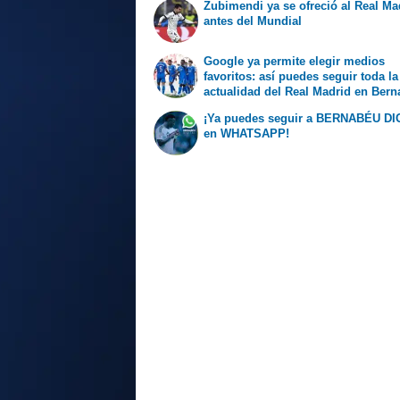
Zubimendi ya se ofreció al Real Ma
antes del Mundial
Google ya permite elegir medios
favoritos: así puedes seguir toda la
actualidad del Real Madrid en Ber
Digital
¡Ya puedes seguir a BERNABÉU DI
en WHATSAPP!