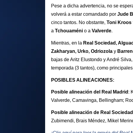
Pese a dicha advertencia, no se espe
volverá a estar comandado por
Jude B
cinco tantos. No obstante,
Toni Kroos
a
Tchouaméni
o a
Valverde
.
Mientras, en la
Real Sociedad, Alguac
Zakharyan, Urko, Odriozola
y
Barren
bajas de Aritz Elustondo y André Silva
temporada (3 tantos), como principales
POSIBLES ALINEACIONES:
Posible alineación del Real Madrid
: 
Valverde, Camavinga, Bellingham; Rod
Posible alineación de Real Sociedad
Zubimendi, Brais Méndez, Mikel Merin
¡Clic aquí para leer la previa del Real