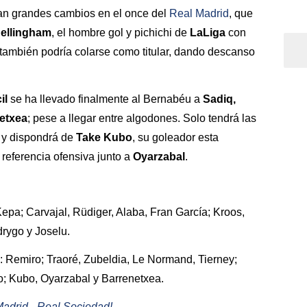
ran grandes cambios en el once del
Real Madrid
, que
ellingham
, el hombre gol y pichichi de
LaLiga
con
también podría colarse como titular, dando descanso
il
se ha llevado finalmente al Bernabéu a
Sadiq,
etxea
; pese a llegar entre algodones. Solo tendrá las
, y dispondrá de
Take
Kubo
, su goleador esta
 referencia ofensiva junto a
Oyarzabal
.
Kepa; Carvajal, Rüdiger, Alaba, Fran García; Kroos,
rygo y Joselu.
: Remiro; Traoré, Zubeldia, Le Normand, Tierney;
o; Kubo, Oyarzabal y Barrenetxea.
 Madrid - Real Sociedad!