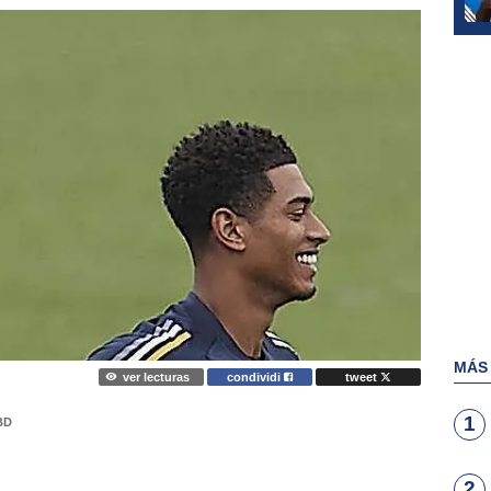
MÁS
ver lecturas
condividi
tweet
1
BD
2