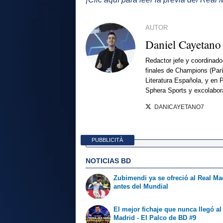
AUTOR
Daniel Cayetano
Redactor jefe y coordinado
finales de Champions (Par
Literatura Española, y en 
Sphera Sports y excolabor
DANICAYETANO7
PUBBLICITÀ
NOTICIAS BD
Zubimendi ya se ofreció al Real Ma
antes del Mundial
El mejor fichaje que nunca llegó al
Madrid - El Palco de BD #9