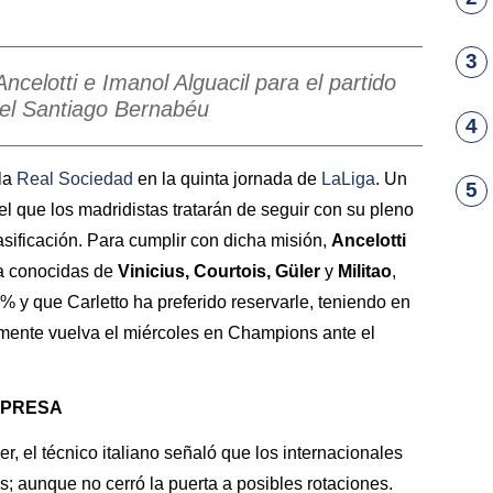
3
celotti e Imanol Alguacil para el partido
 el Santiago Bernabéu
4
la
Real
Sociedad
en la quinta jornada de
LaLiga
. Un
5
el que los madridistas tratarán de seguir con su pleno
clasificación. Para cumplir con dicha misión,
Ancelotti
 ya conocidas de
Vinicius, Courtois, Güler
y
Militao
,
% y que Carletto ha preferido reservarle, teniendo en
mente vuelva el miércoles en Champions ante el
RPRESA
r, el técnico italiano señaló que los internacionales
; aunque no cerró la puerta a posibles rotaciones.