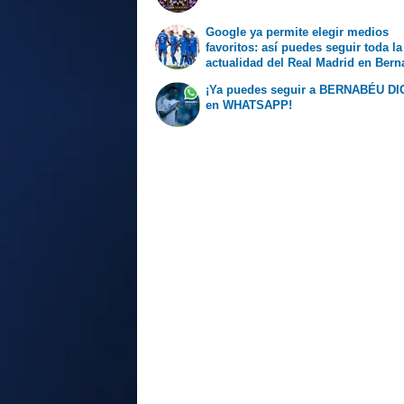
Google ya permite elegir medios
favoritos: así puedes seguir toda la
actualidad del Real Madrid en Ber
Digital
¡Ya puedes seguir a BERNABÉU DI
en WHATSAPP!