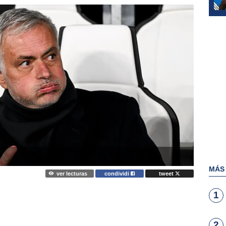
MÁS
ver lecturas
condividi
tweet
1
2