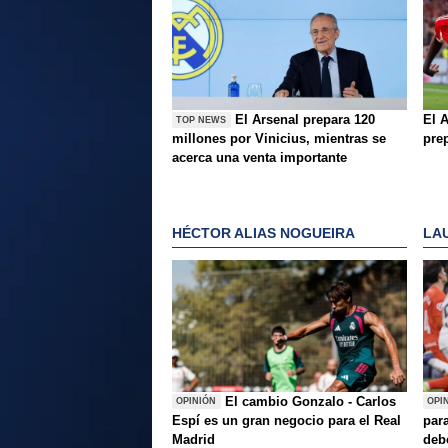
El Arsenal prepara 120
El A
TOP NEWS
millones por Vinicius, mientras se
pre
acerca una venta importante
HÉCTOR ALIAS NOGUEIRA
LA
El cambio Gonzalo - Carlos
OPINIÓN
OPI
Espí es un gran negocio para el Real
para
Madrid
deb