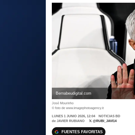
Bernabeudigital.com
José Mourinho
© foto de www.imagephotoagency.it
LUNES 1 JUNIO 2026, 12:04
NOTICIAS BD
de
JAVIER RUBIANO
@RUBI_JAVI14
FUENTES FAVORITAS