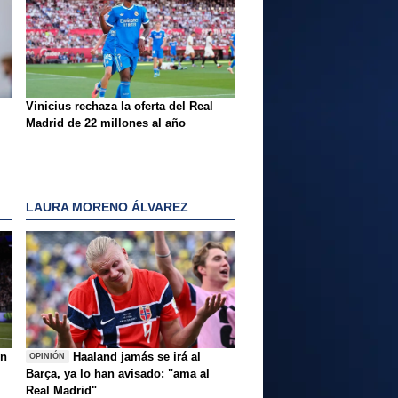
Vinicius rechaza la oferta del Real
Madrid de 22 millones al año
LAURA MORENO ÁLVAREZ
ón
Haaland jamás se irá al
OPINIÓN
Barça, ya lo han avisado: "ama al
Real Madrid"