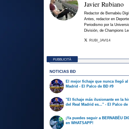
Javier Rubiano
Redactor de Bernabéu Digi
Antes, redactor en Deporte
Periodismo por la Univers
División, de Champions L
RUBI_JAVI14
PUBBLICITÀ
NOTICIAS BD
El mejor fichaje que nunca llegó al
Madrid - El Palco de BD #9
"El fichaje más ilusionante en la hi
del Real Madrid es..." - El Palco de
¡Ya puedes seguir a BERNABÉU DI
en WHATSAPP!