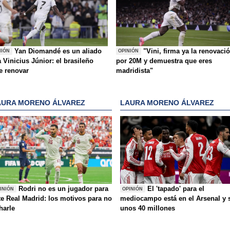
Yan Diomandé es un aliado
"Vini, firma ya la renovaci
NIÓN
OPINIÓN
 Vinicius Júnior: el brasileño
por 20M y demuestra que eres
e renovar
madridista"
AURA MORENO ÁLVAREZ
LAURA MORENO ÁLVAREZ
Rodri no es un jugador para
El 'tapado' para el
INIÓN
OPINIÓN
te Real Madrid: los motivos para no
mediocampo está en el Arsenal y 
charle
unos 40 millones