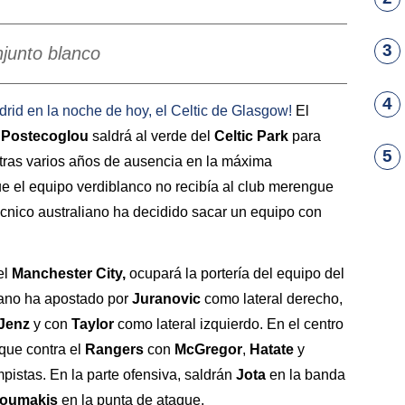
3
njunto blanco
4
drid
en la noche de hoy, el
Celtic de Glasgow
!
El
 Postecoglou
saldrá al verde del
Celtic Park
para
5
 tras varios años de ausencia en la máxima
 el equipo verdiblanco no recibía al club merengue
 técnico australiano ha decidido sacar un equipo con
el
Manchester City,
ocupará la portería del equipo del
aliano ha apostado por
Juranovic
como lateral derecho,
Jenz
y con
Taylor
como lateral izquierdo. En el centro
que contra el
Rangers
con
McGregor
,
Hatate
y
pistas. En la parte ofensiva, saldrán
Jota
en la banda
koumakis
en la punta de ataque.