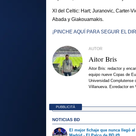
XI del Celtic: Hart; Juranovic, Carter-V
Abada y Giakouamakis.
¡PINCHE AQUÍ PARA SEGUIR EL DI
AUTOR
Aitor Bris
Aitor Bris: redactor y enca
equipo nueve Copas de Eur
Universidad Complutense d
Villanueva. Exredactor en 
PUBBLICITÀ
NOTICIAS BD
El mejor fichaje que nunca llegó al
Madrid - El Palco de BD #9