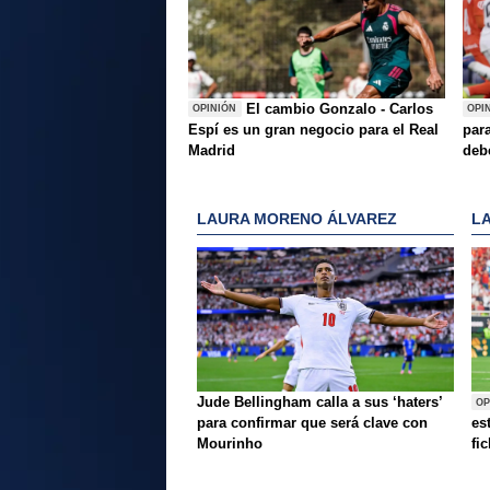
El cambio Gonzalo - Carlos
OPINIÓN
OPI
Espí es un gran negocio para el Real
para
Madrid
deb
LAURA MORENO ÁLVAREZ
L
Jude Bellingham calla a sus ‘haters’
OP
para confirmar que será clave con
es
Mourinho
fi