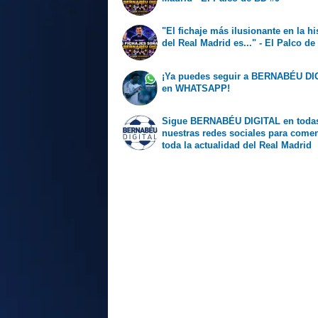
"El fichaje más ilusionante en la hi
del Real Madrid es..." - El Palco de
¡Ya puedes seguir a BERNABÉU DI
en WHATSAPP!
Sigue BERNABÉU DIGITAL en toda
nuestras redes sociales para come
toda la actualidad del Real Madrid