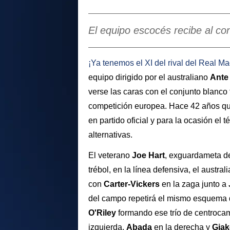
El equipo escocés recibe al co
¡Ya tenemos el XI del rival del
Real Ma
equipo dirigido por el australiano
Ante
verse las caras con el conjunto blanco
competición europea. Hace 42 años que
en partido oficial y para la ocasión el
alternativas.
El veterano
Joe Hart
, exguardameta d
trébol, en la línea defensiva, el austr
con
Carter-Vickers
en la zaga junto a
del campo repetirá el mismo esquema 
O'Riley
formando ese trío de centrocam
izquierda,
Abada
en la derecha y
Gia