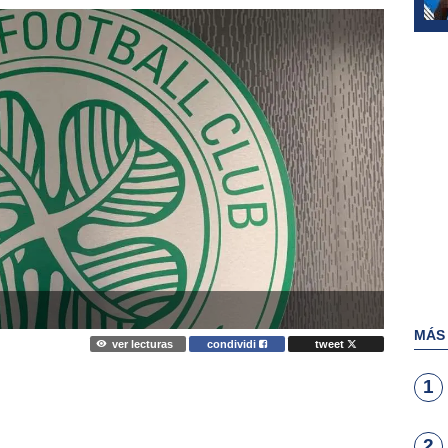
MÁS
ver lecturas
condividi
tweet
1
2