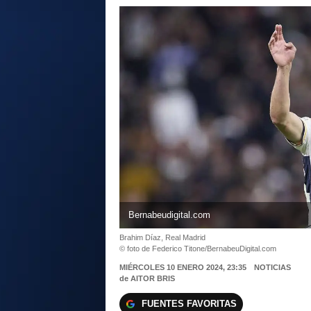
Bernabeudigital.com
Brahim Díaz, Real Madrid
© foto de Federico Titone/BernabeuDigital.com
MIÉRCOLES 10 ENERO 2024, 23:35
NOTICIAS
de
AITOR BRIS
FUENTES FAVORITAS