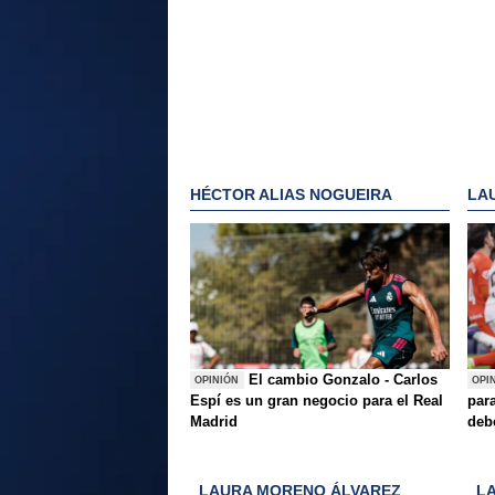
HÉCTOR ALIAS NOGUEIRA
LA
El cambio Gonzalo - Carlos
OPINIÓN
OPI
Espí es un gran negocio para el Real
para
Madrid
deb
LAURA MORENO ÁLVAREZ
L