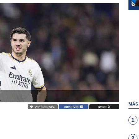
MÁS
ver lecturas
condividi
tweet
1
2