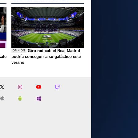
Giro radical: el Real Madrid
OPINIÓN
sale
podría conseguir a su galáctico este
verano