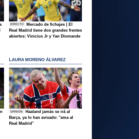
a
Mercado de fichajes | El
DIRECTO
l
Real Madrid tiene dos grandes frentes
abiertos: Vinicius Jr y Yan Diomande
LAURA MORENO ÁLVAREZ
ón
Haaland jamás se irá al
OPINIÓN
Barça, ya lo han avisado: "ama al
Real Madrid"