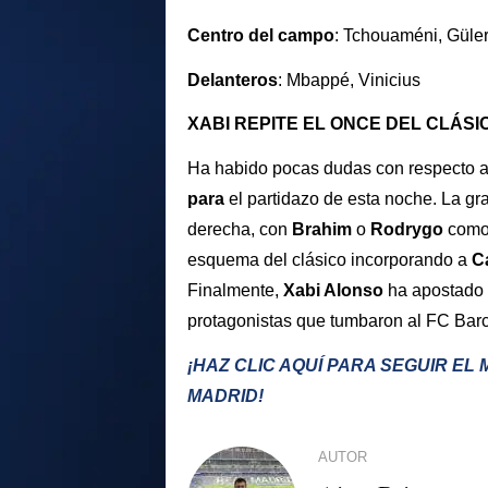
Centro del campo
: Tchouaméni, Güle
Delanteros
: Mbappé, Vinicius
XABI REPITE EL ONCE DEL CLÁSI
Ha habido pocas dudas con respecto a 
para
el partidazo de esta noche. La gr
derecha, con
Brahim
o
Rodrygo
como 
esquema del clásico incorporando a
C
Finalmente,
Xabi Alonso
ha apostado 
protagonistas que tumbaron al FC Barc
¡HAZ CLIC AQUÍ PARA SEGUIR EL 
MADRID!
AUTOR