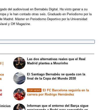
rgado del audiovisual en Bernabéu Digital. Ha visto ganar a su
opa y le han contado otras seis. Graduado en Periodismo por la
e Madrid. Máster en Periodismo Deportivo por la Universidad
Vavel y Off Magazine.
Las dos alternativas reales que el Real
d |
Madrid plantea a Mourinho
El Santiago Bernabéu se queda con la
ece
final de la Copa del Mundo 2030
a
an
El FC Barcelona seguiría en la
TOP NEWS
al
carrera por Rodrigo Hernández
Informan que el entorno del Barça sigue
inicius
presionando a Rodri para convertirlo en