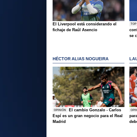
El Liverpool está considerando el
TOP
fichaje de Raúl Asencio
conf
se c
HÉCTOR ALIAS NOGUEIRA
LA
El cambio Gonzalo - Carlos
OPINIÓN
OPI
Espí es un gran negocio para el Real
para
Madrid
deb