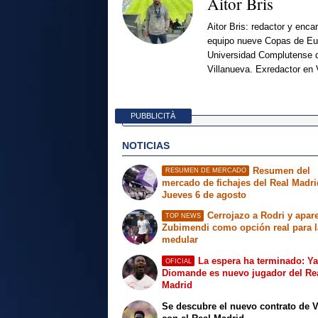
Aitor Bris
Aitor Bris: redactor y enca
equipo nueve Copas de Eur
Universidad Complutense d
Villanueva. Exredactor en 
PUBBLICITÀ
NOTICIAS
Resumen del
RESUMEN DE MERCADO
mercado de fichajes del Real Madri
Jueves 6 de agosto
Cerrojazo a Rodri y apar
TOP NEWS
Zubimendi como opción real para l
medular
La espera ha terminado: Y
OFICIAL
Diomande es nuevo jugador del Re
Madrid
Se descubre el nuevo contrato de V