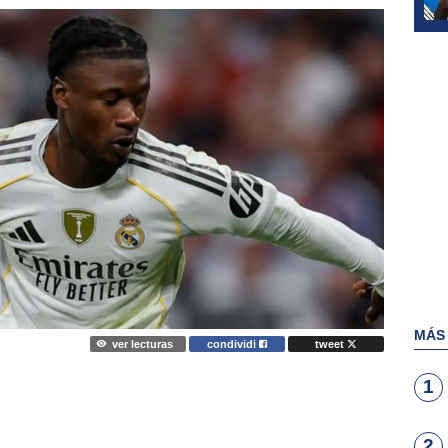
MÁS
ver lecturas
condividi
tweet
1
2