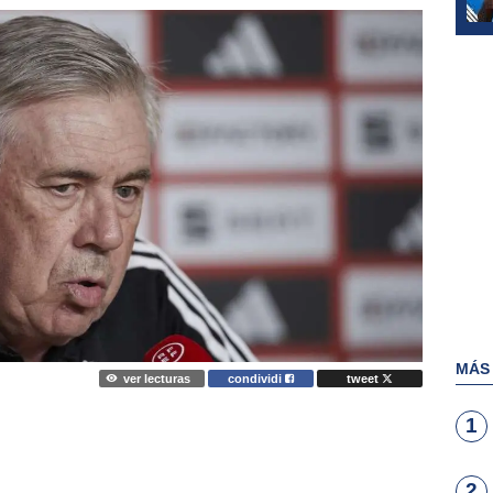
MÁS
ver lecturas
condividi
tweet
1
2