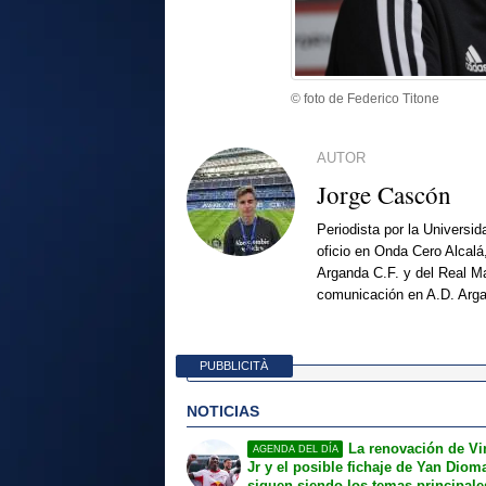
© foto de Federico Titone
AUTOR
Jorge Cascón
Periodista por la Universi
oficio en Onda Cero Alcalá
Arganda C.F. y del Real Ma
comunicación en A.D. Arg
PUBBLICITÀ
NOTICIAS
La renovación de Vi
AGENDA DEL DÍA
Jr y el posible fichaje de Yan Dio
siguen siendo los temas principale