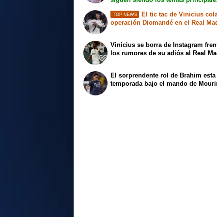
El tic tac de Vinicius col
TOP NEWS
operación Diomandé en el Real Ma
Vinicius se borra de Instagram fren
los rumores de su adiós al Real Ma
El sorprendente rol de Brahim esta
temporada bajo el mando de Mour