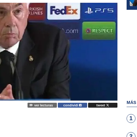
MÁS
ver lecturas
condividi
tweet
1
2