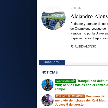
AUTOR
Alejandro Alon
Redactor y creador de cont
de Champions League del 
Periodismo por la Universi
Especialización Deportiva
ALEEXALONSO_
PUBBLICITÀ
NOTICIAS
Tranquilidad definit
AGENDA DEL DÍA
Vini; nervios totales con el centro 
campo
Resumen del
RESUMEN DE MERCADO
mercado de fichajes del Real Madri
Jueves 6 de agosto