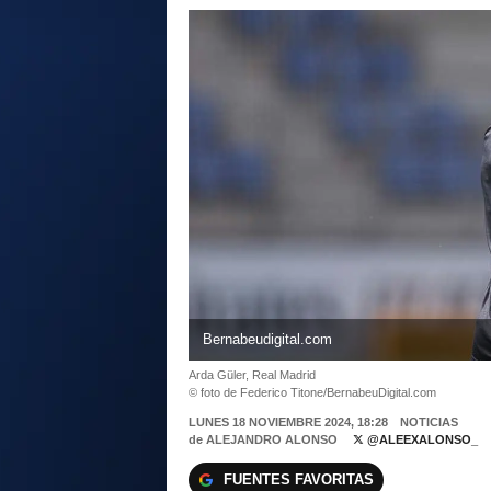
Bernabeudigital.com
Arda Güler, Real Madrid
© foto de Federico Titone/BernabeuDigital.com
LUNES 18 NOVIEMBRE 2024, 18:28
NOTICIAS
de
ALEJANDRO ALONSO
@ALEEXALONSO_
FUENTES FAVORITAS