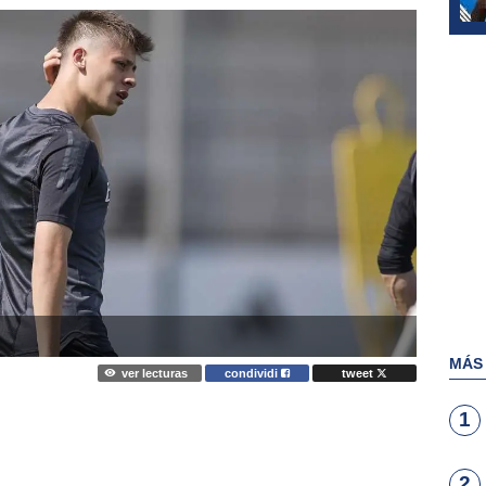
MÁS
ver lecturas
condividi
tweet
1
2