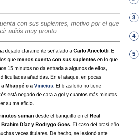
3
cuenta con sus suplentes, motivo por el que
ecir adiós muy pronto
4
 ha dejado claramente señalado a
Carlo Ancelotti
. El
5
 los que
menos cuenta con sus suplentes
en lo que
mos 15 minutos no da entrada a algunos de ellos,
 dificultades añadidas. En el ataque, en pocas
o a Mbappé o a
Vinicius
. El brasileño no tiene
ncés está negado de cara a gol y cuantos más minutos
r su maleficio.
minutos suman
desde el banquillo en el
Real
, Brahim Díaz y Rodrygo Goes
. El caso del brasileño
uchas veces titulares. De hecho, se lesionó ante