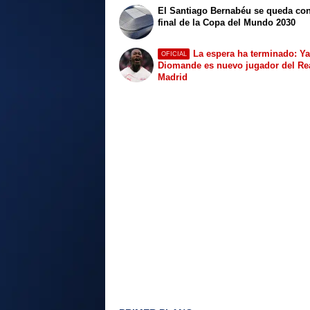
El Santiago Bernabéu se queda con
final de la Copa del Mundo 2030
La espera ha terminado: Y
OFICIAL
Diomande es nuevo jugador del Re
Madrid