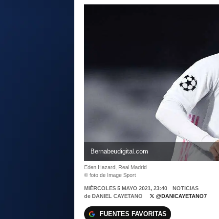
Bernabeudigital.com
Eden Hazard, Real Madrid
© foto de Image Sport
MIÉRCOLES 5 MAYO 2021, 23:40
NOTICIAS
de
DANIEL CAYETANO
@DANICAYETANO7
FUENTES FAVORITAS