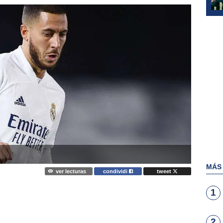
MÁS
ver lecturas
condividi
tweet
1
2