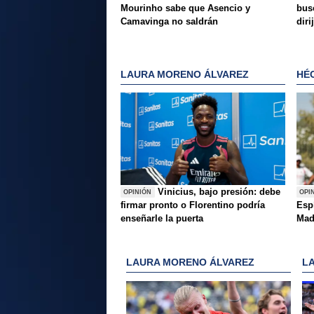
Mourinho sabe que Asencio y
bus
Camavinga no saldrán
diri
LAURA MORENO ÁLVAREZ
HÉ
Vinicius, bajo presión: debe
OPINIÓN
OPI
firmar pronto o Florentino podría
Esp
enseñarle la puerta
Mad
LAURA MORENO ÁLVAREZ
L