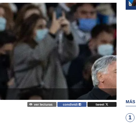
MÁS
ver lecturas
condividi
tweet
1