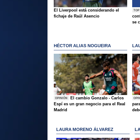
El Liverpool está considerando el
TOP
fichaje de Raúl Asencio
conf
se c
HÉCTOR ALIAS NOGUEIRA
LA
El cambio Gonzalo - Carlos
OPINIÓN
OPI
Espí es un gran negocio para el Real
para
Madrid
deb
LAURA MORENO ÁLVAREZ
L