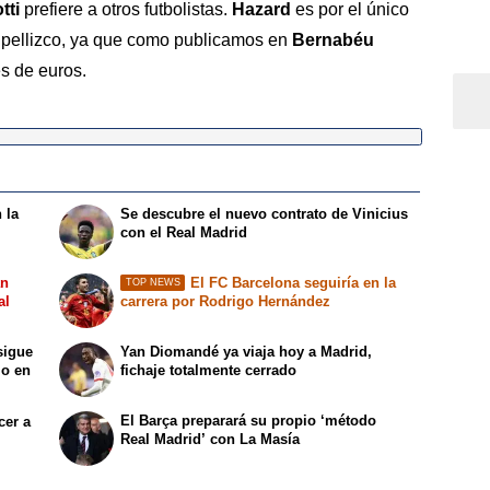
tti
prefiere a otros futbolistas.
Hazard
es por el único
 pellizco, ya que como publicamos en
Bernabéu
es de euros.
 la
Se descubre el nuevo contrato de Vinicius
con el Real Madrid
an
El FC Barcelona seguiría en la
TOP NEWS
al
carrera por Rodrigo Hernández
sigue
Yan Diomandé ya viaja hoy a Madrid,
lo en
fichaje totalmente cerrado
El Barça preparará su propio ‘método
cer a
Real Madrid’ con La Masía