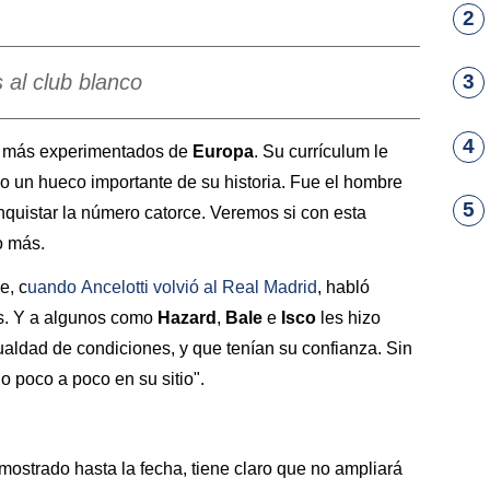
2
s al club blanco
3
4
os más experimentados de
Europa
. Su currículum le
o un hueco importante de su historia. Fue el hombre
5
nquistar la número catorce. Veremos si con esta
go más.
e, c
uando
Ancelotti
volvió al
Real Madrid
, habló
as. Y a algunos como
Hazard
,
Bale
e
Isco
les hizo
gualdad de condiciones, y que tenían su confianza. Sin
o poco a poco en su sitio".
 mostrado hasta la fecha, tiene claro que no ampliará