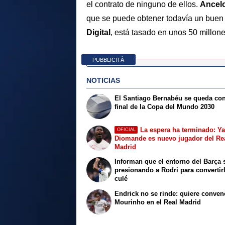
el contrato de ninguno de ellos.
Ancelo
que se puede obtener todavía un buen
Digital
, está tasado en unos 50 millon
PUBBLICITÀ
NOTICIAS
El Santiago Bernabéu se queda con
final de la Copa del Mundo 2030
La espera ha terminado: Y
OFICIAL
Diomande es nuevo jugador del Re
Madrid
Informan que el entorno del Barça 
presionando a Rodri para convertir
culé
Endrick no se rinde: quiere conven
Mourinho en el Real Madrid