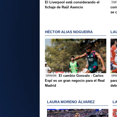
El Liverpool está considerando el
TOP
fichaje de Raúl Asencio
conf
se c
HÉCTOR ALIAS NOGUEIRA
LA
El cambio Gonzalo - Carlos
OPINIÓN
OPI
Espí es un gran negocio para el Real
para
Madrid
deb
LAURA MORENO ÁLVAREZ
L