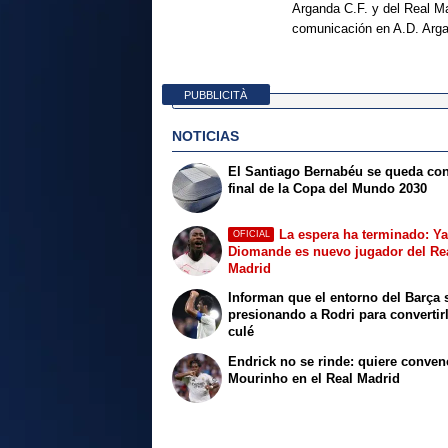
Arganda C.F. y del Real Ma
comunicación en A.D. Arg
PUBBLICITÀ
NOTICIAS
El Santiago Bernabéu se queda con
final de la Copa del Mundo 2030
La espera ha terminado: Y
OFICIAL
Diomande es nuevo jugador del Re
Madrid
Informan que el entorno del Barça 
presionando a Rodri para convertir
culé
Endrick no se rinde: quiere conven
Mourinho en el Real Madrid