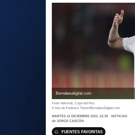
Bernabeudigital.com
Fede Valverde, Copa del Rey
© foto de Federico Titone/BernabeuDigital.com
MARTES 12 DICIEMBRE 2023, 12:30
NOTICIAS
de
JORGE CASCÓN
FUENTES FAVORITAS