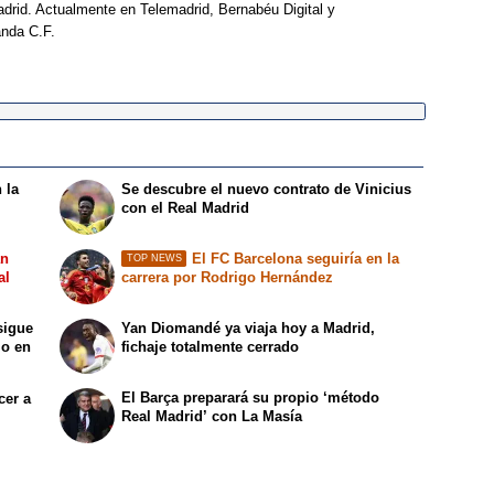
drid. Actualmente en Telemadrid, Bernabéu Digital y
anda C.F.
 la
Se descubre el nuevo contrato de Vinicius
con el Real Madrid
an
El FC Barcelona seguiría en la
TOP NEWS
al
carrera por Rodrigo Hernández
sigue
Yan Diomandé ya viaja hoy a Madrid,
lo en
fichaje totalmente cerrado
El Barça preparará su propio ‘método
cer a
Real Madrid’ con La Masía