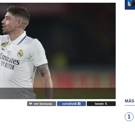
MÁS
ver lecturas
condividi
tweet
1