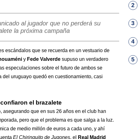
2
unicado al jugador que no perderá su
3
zalete la próxima campaña
4
es escándalos que se recuerda en un vestuario de
5
chouaméni
y
Fede Valverde
supuso un verdadero
Las especulaciones sobre el futuro de ambos se
nía del uruguayo quedó en cuestionamiento, casi
 confiaron el brazalete
to, asegurando que en sus 26 años en el club han
mporada, pero que el problema es que salga a la luz.
ica de medio millón de euros a cada uno, y ahí
cuenta
El Chiringuito de Jugones
, el
Real Madrid