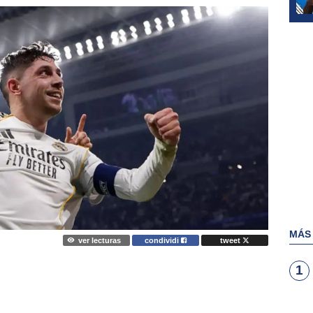
MÁS
ver lecturas
condividi
tweet
1