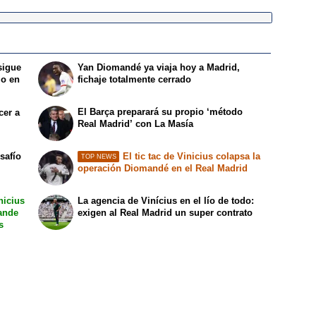
sigue
Yan Diomandé ya viaja hoy a Madrid,
lo en
fichaje totalmente cerrado
El Barça preparará su propio ‘método
cer a
Real Madrid’ con La Masía
safío
El tic tac de Vinicius colapsa la
TOP NEWS
operación Diomandé en el Real Madrid
nicius
La agencia de Vinícius en el lío de todo:
mande
exigen al Real Madrid un super contrato
s