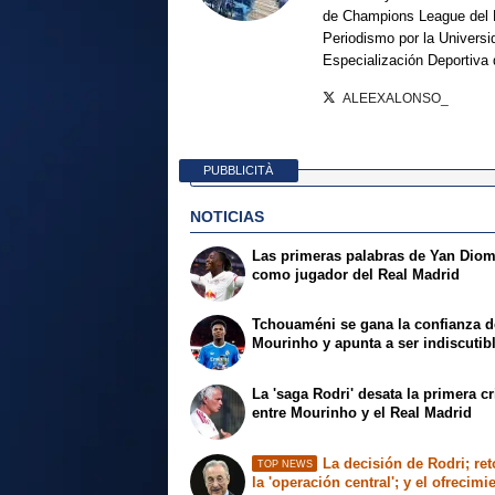
de Champions League del 
Periodismo por la Universi
Especialización Deportiva
ALEEXALONSO_
PUBBLICITÀ
NOTICIAS
Las primeras palabras de Yan Dio
como jugador del Real Madrid
Tchouaméni se gana la confianza d
Mourinho y apunta a ser indiscutib
La 'saga Rodri' desata la primera cr
entre Mourinho y el Real Madrid
La decisión de Rodri; re
TOP NEWS
la 'operación central'; y el ofrecimi