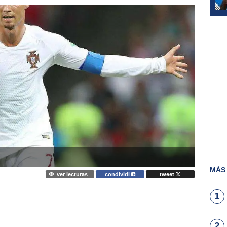
MÁS
ver lecturas
condividi
tweet
1
2