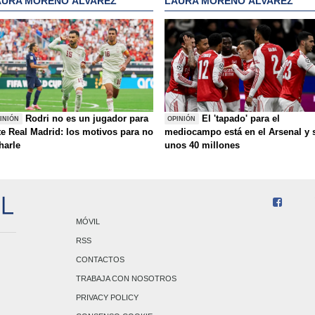
AURA MORENO ÁLVAREZ
LAURA MORENO ÁLVAREZ
Rodri no es un jugador para
El 'tapado' para el
INIÓN
OPINIÓN
te Real Madrid: los motivos para no
mediocampo está en el Arsenal y 
charle
unos 40 millones
MÓVIL
RSS
CONTACTOS
TRABAJA CON NOSOTROS
PRIVACY POLICY