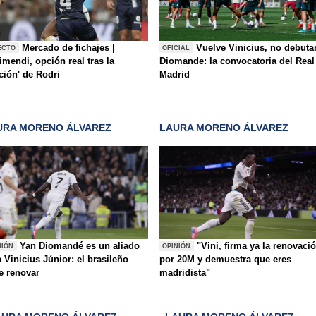
Mercado de fichajes |
Vuelve Vinicius, no debuta
ECTO
OFICIAL
mendi, opción real tras la
Diomande: la convocatoria del Real
ición' de Rodri
Madrid
URA MORENO ÁLVAREZ
LAURA MORENO ÁLVAREZ
Yan Diomandé es un aliado
"Vini, firma ya la renovaci
NIÓN
OPINIÓN
 Vinicius Júnior: el brasileño
por 20M y demuestra que eres
e renovar
madridista"