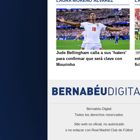
LAURA MORENO ÁLVAREZ
L
Jude Bellingham calla a sus ‘haters’
OP
para confirmar que será clave con
es
Mourinho
fi
Bernabéu Digital
Todos los derechos reservados
Sitio web no oficial, no autorizado
o no enlazar con Real Madrid Club de Fútbol