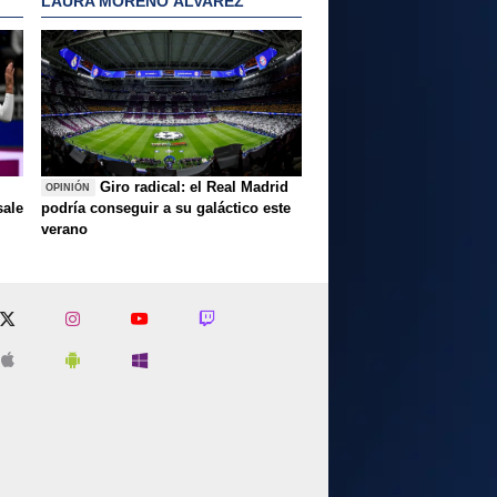
LAURA MORENO ÁLVAREZ
Giro radical: el Real Madrid
OPINIÓN
sale
podría conseguir a su galáctico este
verano