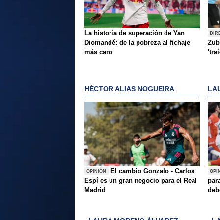
La historia de superación de Yan
DIR
Diomandé: de la pobreza al fichaje
Zubi
más caro
'tra
HÉCTOR ALIAS NOGUEIRA
LA
El cambio Gonzalo - Carlos
OPINIÓN
OPI
Espí es un gran negocio para el Real
para
Madrid
deb