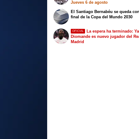
Jueves 6 de agosto
El Santiago Bernabéu se queda con
final de la Copa del Mundo 2030
La espera ha terminado: Y
OFICIAL
Diomande es nuevo jugador del Re
Madrid