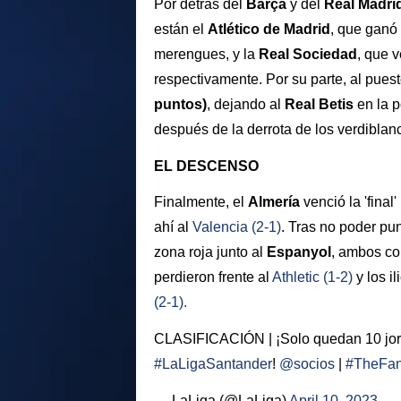
Por detrás del
Barça
y del
R
eal Madri
están el
Atlético de Madrid
, que ganó
merengues, y la
Real Sociedad
, que 
respectivamente. Por su parte, al pues
puntos)
, dejando al
Real Betis
en la p
después de la derrota de los verdiblan
EL DESCENSO
Finalmente, el
Almería
venció la 'fina
ahí al
Valencia
(2-1)
. Tras no poder pun
zona roja junto al
Espanyol
, ambos co
perdieron frente al
Athletic (1-2)
y los i
(2-1).
CLASIFICACIÓN | ¡Solo quedan 10 jor
#LaLigaSantander
!
@socios
|
#TheFa
— LaLiga (@LaLiga)
April 10, 2023