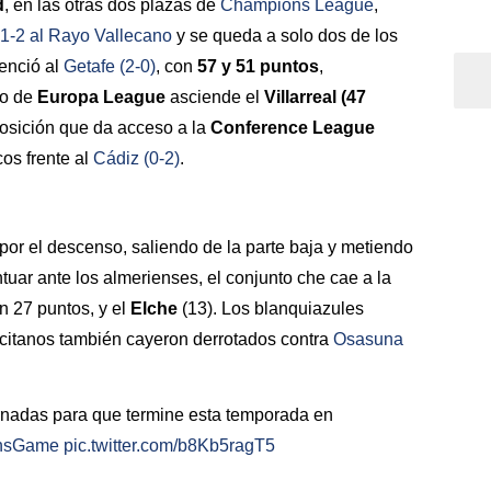
d
, en las otras dos plazas de
Champions League
,
1-2 al
Rayo Vallecano
y se queda a solo dos de los
venció al
Getafe
(2-0)
, con
57 y 51 puntos
,
to de
Europa League
asciende el
Villarreal (47
osición que da acceso a la
Conference League
cos frente al
Cádiz
(0-2)
.
l' por el descenso, saliendo de la parte baja y metiendo
tuar ante los almerienses, el conjunto che cae a la
n 27 puntos, y el
Elche
(13). Los blanquiazules
licitanos también cayeron derrotados contra
Osasuna
nadas para que termine esta temporada en
nsGame
pic.twitter.com/b8Kb5ragT5