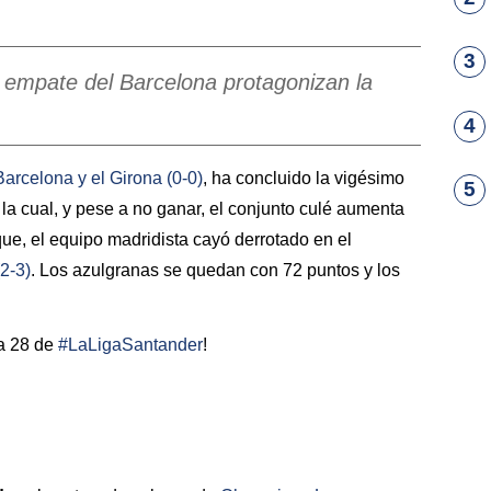
3
l empate del Barcelona protagonizan la
4
Barcelona
y el
Girona
(0-0)
, ha concluido la vigésimo
5
la cual, y pese a no ganar, el conjunto culé
aumenta
que, el equipo madridista cayó derrotado en el
2-3)
. Los azulgranas se quedan con 72 puntos y los
a 28 de
#LaLigaSantander
!