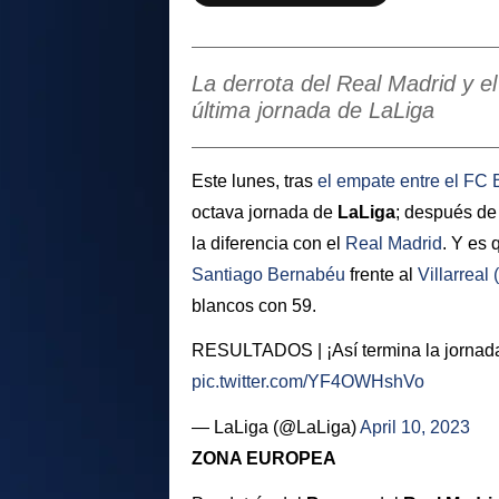
La derrota del Real Madrid y e
última jornada de LaLiga
Este lunes, tras
el empate entre el
FC 
octava jornada de
LaLiga
; después de 
la diferencia con el
Real Madrid
. Y es 
Santiago Bernabéu
frente al
Villarreal
(
blancos con 59.
RESULTADOS | ¡Así termina la jornad
pic.twitter.com/YF4OWHshVo
— LaLiga (@LaLiga)
April 10, 2023
ZONA EUROPEA