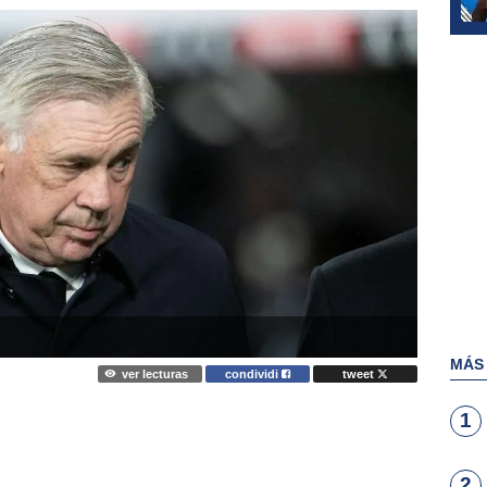
MÁS
ver lecturas
condividi
tweet
1
2