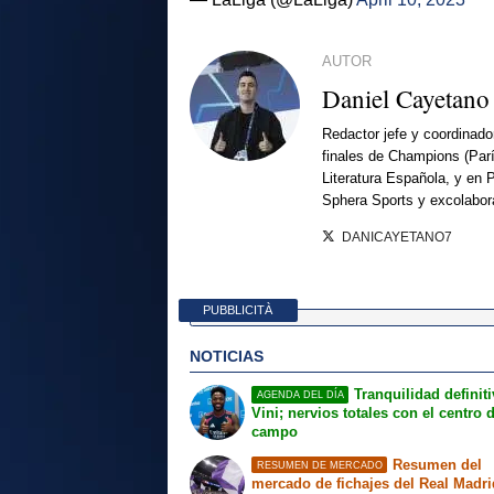
AUTOR
Daniel Cayetano
Redactor jefe y coordinado
finales de Champions (Par
Literatura Española, y en 
Sphera Sports y excolabor
DANICAYETANO7
PUBBLICITÀ
NOTICIAS
Tranquilidad definit
AGENDA DEL DÍA
Vini; nervios totales con el centro 
campo
Resumen del
RESUMEN DE MERCADO
mercado de fichajes del Real Madri