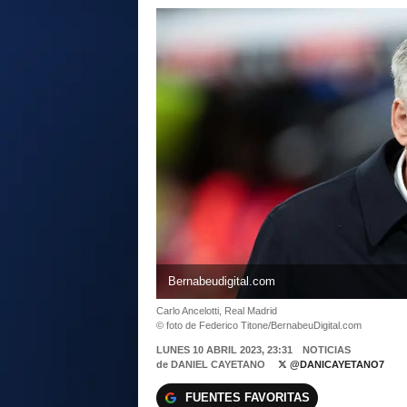
Bernabeudigital.com
Carlo Ancelotti, Real Madrid
© foto de Federico Titone/BernabeuDigital.com
LUNES 10 ABRIL 2023, 23:31
NOTICIAS
de
DANIEL CAYETANO
@DANICAYETANO7
FUENTES FAVORITAS