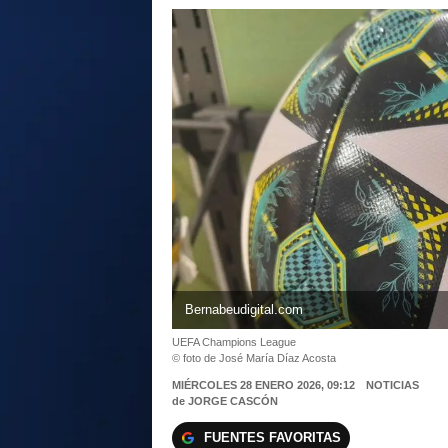
Bernabeudigital.com
UEFA Champions League
© foto de José María Díaz Acosta
MIÉRCOLES 28 ENERO 2026, 09:12
NOTICIAS
de
JORGE CASCÓN
FUENTES FAVORITAS