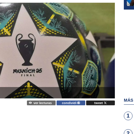
MÁS
ver lecturas
condividi
tweet
1
2