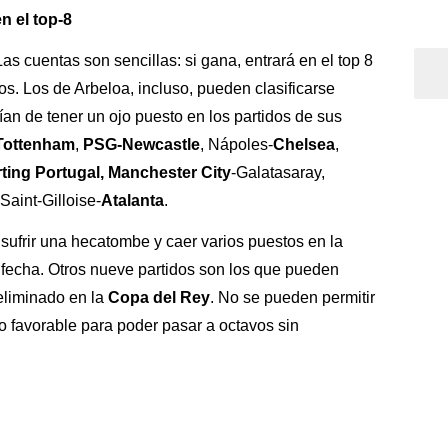
n el top-8
s cuentas son sencillas: si gana, entrará en el top 8
os. Los de Arbeloa, incluso, pueden clasificarse
an de tener un ojo puesto en los partidos de sus
Tottenham
,
PSG-Newcastle
, Nápoles-
Chelsea
,
ting
Portugal, Manchester
City
-Galatasaray,
Saint-Gilloise-
Atalanta
.
 sufrir una hecatombe y caer varios puestos en la
ma fecha. Otros nueve partidos son los que pueden
 eliminado en la
Copa del Rey
. No se pueden permitir
o favorable para poder pasar a octavos sin