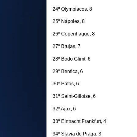
24º Olympiacos, 8
25º Nápoles, 8
26º Copenhague, 8
27º Brujas, 7
28º Bodo Glimt, 6
29º Benfica, 6
30º Pafos, 6
31º Saint-Gilloise, 6
32º Ajax, 6
33º Eintracht Frankfurt, 4
34º Slavia de Praga, 3