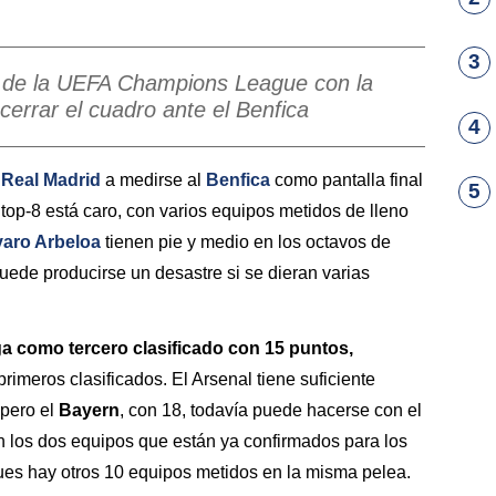
3
ión de la UEFA Champions League con la
cerrar el cuadro ante el Benfica
4
l
Real Madrid
a medirse al
Benfica
como pantalla final
5
l top-8 está caro, con varios equipos metidos de lleno
varo Arbeloa
tienen pie y medio en los octavos de
puede producirse un desastre si se dieran varias
ega como tercero clasificado con 15 puntos,
primeros clasificados. El Arsenal tiene suficiente
 pero el
Bayern
, con 18, todavía puede hacerse con el
n los dos equipos que están ya confirmados para los
gues hay otros 10 equipos metidos en la misma pelea.