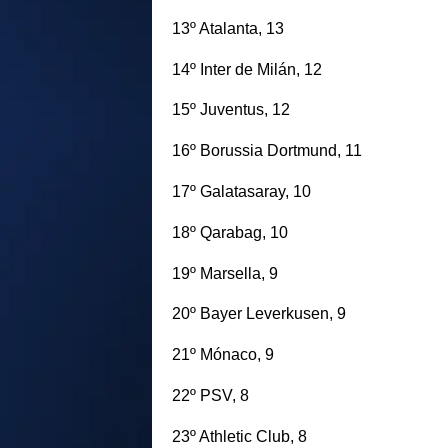
13º Atalanta, 13
14º Inter de Milán, 12
15º Juventus, 12
16º Borussia Dortmund, 11
17º Galatasaray, 10
18º Qarabag, 10
19º Marsella, 9
20º Bayer Leverkusen, 9
21º Mónaco, 9
22º PSV, 8
23º Athletic Club, 8