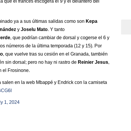
 que el francés escogerá el 9 y el delantero del
inado ya a sus últimas salidas como son
Kepa
rnández
y
Joselu Mato
. Y tanto
verde
, que podrían cambiar de dorsal y cogerse el 6 y
los números de la última temporada (12 y 15). Por
jo
, que vuelve tras su cesión en el Granada, también
n sin dorsal; pero no hay ni rastro de
Reinier Jesus
,
n el Frosinone.
ya salen en la web Mbappé y Endrick con la camiseta
jBCG6I
ly 1, 2024