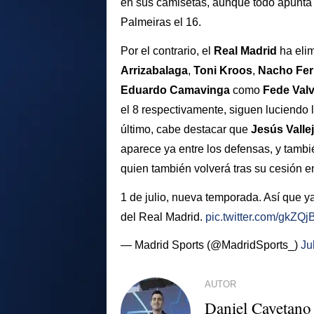
en sus camisetas, aunque todo apunta a
Palmeiras el 16.
Por el contrario, el
Real
Madrid
ha elim
Arrizabalaga
,
Toni
Kroos
,
Nacho Fe
Eduardo
Camavinga
como
Fede
Val
el 8 respectivamente, siguen luciendo 
último, cabe destacar que
Jesús
Valle
aparece ya entre los defensas, y tambié
quien también volverá tras su cesión e
1 de julio, nueva temporada. Así que 
del Real Madrid.
pic.twitter.com/gkZQ
— Madrid Sports (@MadridSports_)
Ju
AUTOR
Daniel Cayetano