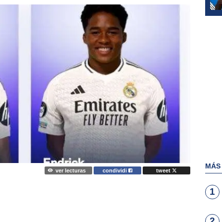
MÁS
ver lecturas
condividi
tweet
1
2