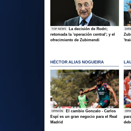
La decisión de Rodri;
TOP NEWS
DIR
retomada la 'operación central'; y el
Zubi
ofrecimiento de Zubimendi
'tra
HÉCTOR ALIAS NOGUEIRA
LA
El cambio Gonzalo - Carlos
OPINIÓN
OPI
Espí es un gran negocio para el Real
para
Madrid
deb