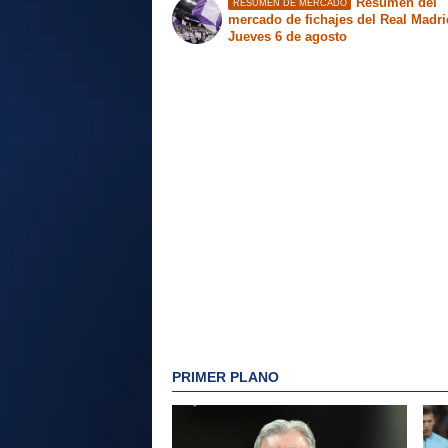
Resumen del
RESUMEN DE MERCADO
mercado de fichajes del Real Madri
Jueves 6 de agosto
PRIMER PLANO