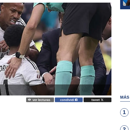
MÁS
ver lecturas
condividi
tweet
1
2