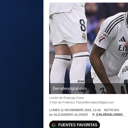
Bernabeudigital.com
Lesión de Rodrygo Goes
© foto de Federico Titone/BernabeuDigital.com
LUNES 11 NOVIEMBRE 2024, 12:42
NOTICIAS
de
ALEJANDRO ALONSO
@ALEEXALONSO_
FUENTES FAVORITAS