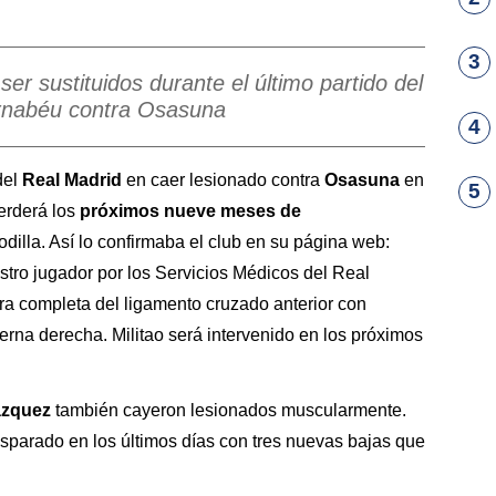
3
r sustituidos durante el último partido del
ernabéu contra Osasuna
4
del
Real Madrid
en caer lesionado contra
Osasuna
en
5
perderá los
próximos nueve meses de
rodilla. Así lo confirmaba el club en su página web:
stro jugador por los Servicios Médicos del Real
ra completa del ligamento cruzado anterior con
rna derecha. Militao será intervenido en los próximos
ázquez
también cayeron lesionados muscularmente.
isparado en los últimos días con tres nuevas bajas que