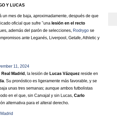
GO Y LUCAS
ará un mes de baja, aproximadamente, después de que
icado oficial que sufre "una
lesión en el recto
 pues, además del parón de selecciones,
Rodrygo
se
mpromisos ante Leganés, Liverpool, Getafe, Athletic y
d
ember 11, 2024
l
Real Madrid
, la lesión de
Lucas Vázquez
reside en
da
. Su pronóstico es ligeramente más favorable, y se
 baja unas tres semanas; aunque ambos futbolistas
odo en el que, sin Carvajal y sin Lucas,
Carlo
n alternativa para el alteral derecho.
Madrid