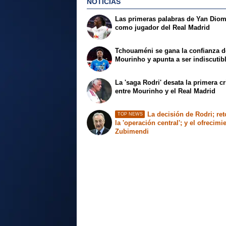
NOTICIAS
Las primeras palabras de Yan Dio
como jugador del Real Madrid
Tchouaméni se gana la confianza d
Mourinho y apunta a ser indiscutib
La 'saga Rodri' desata la primera cr
entre Mourinho y el Real Madrid
La decisión de Rodri; re
TOP NEWS
la 'operación central'; y el ofrecimi
Zubimendi