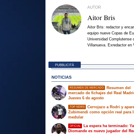
AUTOR
Aitor Bris
Aitor Bris: redactor y enca
equipo nueve Copas de Eur
Universidad Complutense d
Villanueva. Exredactor en 
PUBBLICITÀ
NOTICIAS
Resumen del
RESUMEN DE MERCADO
mercado de fichajes del Real Madri
Jueves 6 de agosto
Cerrojazo a Rodri y apar
TOP NEWS
Zubimendi como opción real para l
medular
La espera ha terminado: Y
OFICIAL
Diomande es nuevo jugador del Re