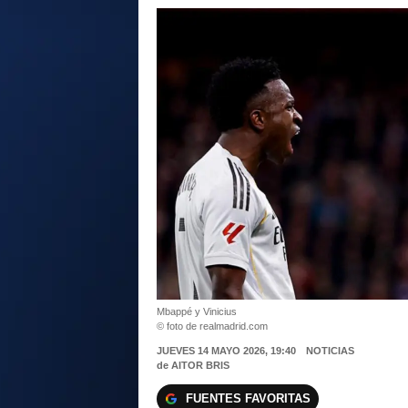
Mbappé y Vinicius
© foto de realmadrid.com
JUEVES 14 MAYO 2026, 19:40
NOTICIAS
de
AITOR BRIS
FUENTES FAVORITAS