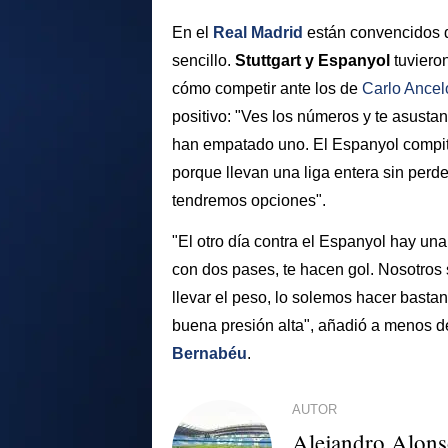
En el
Real Madrid
están convencidos 
sencillo.
Stuttgart y Espanyol
tuviero
cómo competir ante los de
Carlo Ancelo
positivo: "Ves los números y te asusta
han empatado uno. El Espanyol compitió
porque llevan una liga entera sin perde
tendremos opciones".
"El otro día contra el Espanyol hay una
con dos pases, te hacen gol. Nosotr
llevar el peso, lo solemos hacer basta
buena presión alta", añadió a menos de
Bernabéu
.
AUTOR
Alejandro Alon