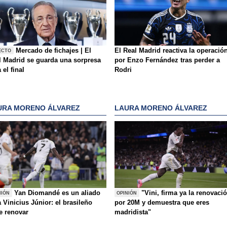
Mercado de fichajes | El
El Real Madrid reactiva la operació
ECTO
l Madrid se guarda una sorpresa
por Enzo Fernández tras perder a
 el final
Rodri
URA MORENO ÁLVAREZ
LAURA MORENO ÁLVAREZ
Yan Diomandé es un aliado
"Vini, firma ya la renovaci
NIÓN
OPINIÓN
 Vinicius Júnior: el brasileño
por 20M y demuestra que eres
e renovar
madridista"