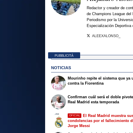
Redactor y creador de cont
de Champions League del 
Periodismo por la Universi
Especialización Deportiva
ALEEXALONSO_
PUBBLICITÀ
NOTICIAS
Mourinho repite el sistema que ya u
contra la Fiorentina
Confirman cuál será el doble pivote
Real Madrid esta temporada
El Real Madrid muestra su
OFICIAL
condolencias por el fallecimiento 
Jorge Messi