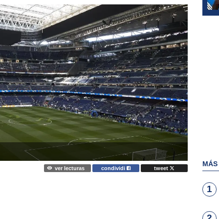
MÁS
ver lecturas
condividi
tweet
1
2