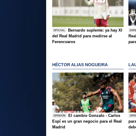
Bernardo suplente: ya hay XI
OFICIAL
DIR
del Real Madrid para medirse al
Rea
Ferencvaros
para
HÉCTOR ALIAS NOGUEIRA
LA
El cambio Gonzalo - Carlos
OPINIÓN
OPI
Espí es un gran negocio para el Real
para
Madrid
deb