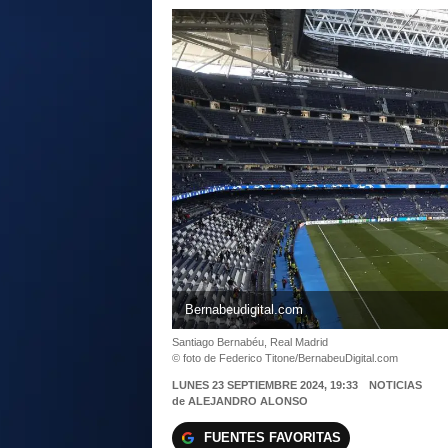
Bernabeudigital.com
Santiago Bernabéu, Real Madrid
© foto de Federico Titone/BernabeuDigital.com
LUNES 23 SEPTIEMBRE 2024, 19:33
NOTICIAS
de
ALEJANDRO ALONSO
FUENTES FAVORITAS