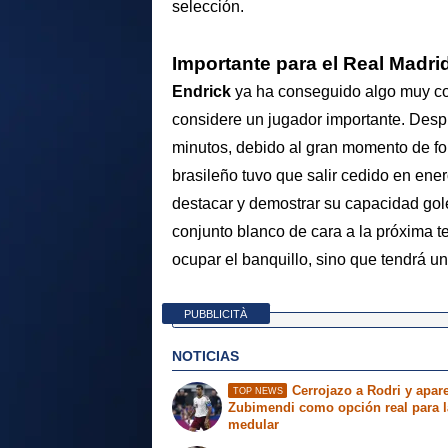
selección.
Importante para el Real Madri
Endrick
ya ha conseguido algo muy co
considere un jugador importante. Desp
minutos, debido al gran momento de f
brasileño tuvo que salir cedido en ene
destacar y demostrar su capacidad gol
conjunto blanco de cara a la próxima 
ocupar el banquillo, sino que tendrá un
PUBBLICITÀ
NOTICIAS
Cerrojazo a Rodri y apar
TOP NEWS
Zubimendi como opción real para l
medular