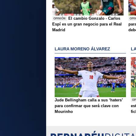
El cambio Gonzalo - Carlos
OPINIÓN
OPI
Espí es un gran negocio para el Real
para
Madrid
deb
LAURA MORENO ÁLVAREZ
L
Jude Bellingham calla a sus ‘haters’
OP
para confirmar que será clave con
es
Mourinho
fi