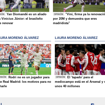
Yan Diomandé es un aliado
"Vini, firma ya la renovaci
NIÓN
OPINIÓN
 Vinicius Júnior: el brasileño
por 20M y demuestra que eres
e renovar
madridista"
AURA MORENO ÁLVAREZ
LAURA MORENO ÁLVAREZ
Rodri no es un jugador para
El 'tapado' para el
INIÓN
OPINIÓN
te Real Madrid: los motivos para no
mediocampo está en el Arsenal y 
charle
unos 40 millones