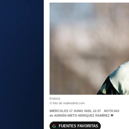
Endrick.
© foto de realmadrid.com
MIÉRCOLES 17 JUNIO 2026, 12:37
NOTICIAS
de
ADRIÁN NIETO-MÁRQUEZ RAMÍREZ
FUENTES FAVORITAS