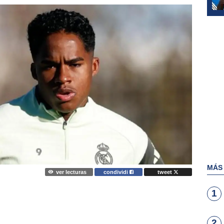
MÁS
ver lecturas
condividi
tweet
1
2