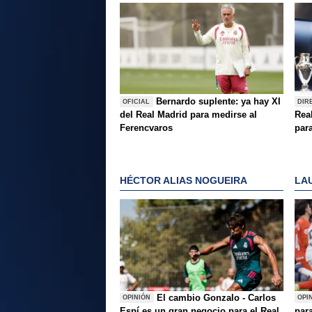
Bernardo suplente: ya hay XI
OFICIAL
DIR
del Real Madrid para medirse al
Rea
Ferencvaros
para
HÉCTOR ALIAS NOGUEIRA
LA
El cambio Gonzalo - Carlos
OPINIÓN
OPI
Espí es un gran negocio para el Real
para