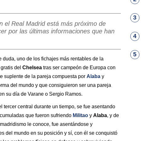
3
en el Real Madrid está más próximo de
er por las últimas informaciones que han
4
5
de duda, uno de los fichajes más rentables de la
 gratis del
Chelsea
tras ser campeón de Europa con
nte suplente de la pareja compuesta por
Alaba
y
forma del mundo y que consiguieron ser una pareja
s en su día de Varane o Sergio Ramos.
 el tercer central durante un tiempo, se fue asentando
 acumuladas que fueron sufriendo
Militao
y
Alaba
, y de
el madridismo le conoce, fue asentándose y
s del mundo en su posición y sí, con él se conquistó