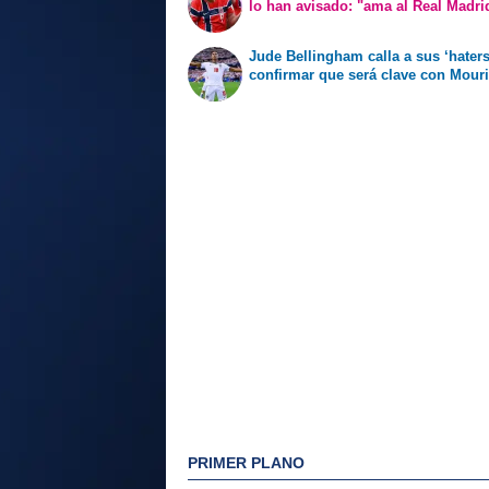
lo han avisado: "ama al Real Madri
Jude Bellingham calla a sus ‘haters
confirmar que será clave con Mour
PRIMER PLANO