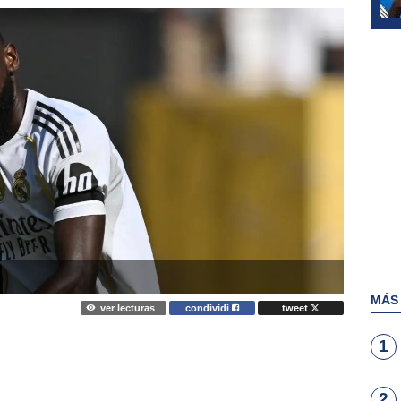
MÁS
ver lecturas
condividi
tweet
1
2