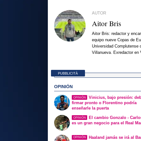
AUTOR
Aitor Bris
Aitor Bris: redactor y enca
equipo nueve Copas de Eur
Universidad Complutense d
Villanueva. Exredactor en 
PUBBLICITÀ
OPINIÓN
Vinicius, bajo presión: de
OPINIÓN
firmar pronto o Florentino podría
enseñarle la puerta
El cambio Gonzalo - Carlo
OPINIÓN
es un gran negocio para el Real Ma
Haaland jamás se irá al Ba
OPINIÓN