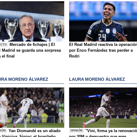
Mercado de fichajes | El
El Real Madrid reactiva la operació
ECTO
l Madrid se guarda una sorpresa
por Enzo Fernández tras perder a
 el final
Rodri
URA MORENO ÁLVAREZ
LAURA MORENO ÁLVAREZ
Yan Diomandé es un aliado
"Vini, firma ya la renovaci
NIÓN
OPINIÓN
 Vinicius Júnior: el brasileño
por 20M y demuestra que eres