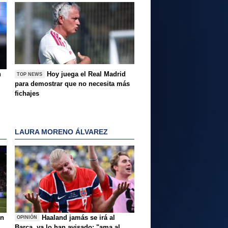
n
Hoy juega el Real Madrid
TOP NEWS
para demostrar que no necesita más
fichajes
LAURA MORENO ÁLVAREZ
ón
Haaland jamás se irá al
OPINIÓN
Barça, ya lo han avisado: "ama al