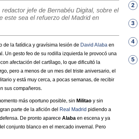
2
redactor jefe de Bernabéu Digital, sobre el
ue este sea el refuerzo del Madrid en
3
4
 de la fatídica y gravísima lesión de
David Alaba
en
al. Un gesto feo de su rodilla izquierda le provocó una
5
on afectación del cartílago, lo que dificultó la
go, pero a menos de un mes del triste aniversario, el
olitario y está muy cerca, a pocas semanas, de recibir
con sus compañeros.
l momento más oportuno posible, sin
Militao
y sin
ran parte de la afición del
Real Madrid
pidiendo a
la defensa. De pronto aparece
Alaba
en escena y ya
 del conjunto blanco en el mercado invernal. Pero