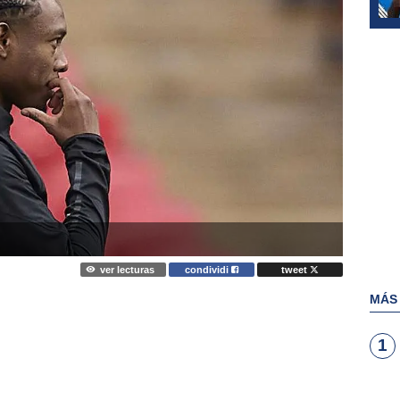
ver lecturas
condividi
tweet
MÁS
1