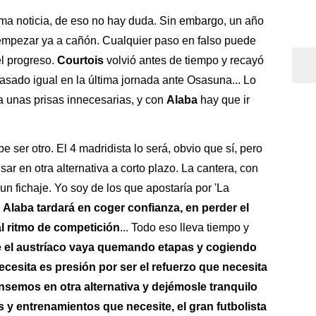
ima noticia, de eso no hay duda. Sin embargo, un año
empezar ya a cañón. Cualquier paso en falso puede
el progreso.
Courtois
volvió antes de tiempo y recayó
asado igual en la última jornada ante Osasuna... Lo
a unas prisas innecesarias, y con
Alaba
hay que ir
e ser otro. El 4 madridista lo será, obvio que sí, pero
ar en otra alternativa a corto plazo. La cantera, con
un fichaje. Yo soy de los que apostaría por 'La
.
Alaba tardará en coger confianza, en perder el
al ritmo de competición
... Todo eso lleva tiempo y
e el austríaco vaya quemando etapas y cogiendo
esita es presión por ser el refuerzo que necesita
nsemos en otra alternativa y dejémosle tranquilo
s y entrenamientos que necesite, el gran futbolista