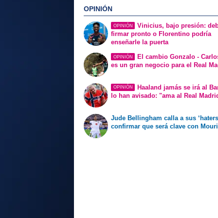
OPINIÓN
Vinicius, bajo presión: de
OPINIÓN
firmar pronto o Florentino podría
enseñarle la puerta
El cambio Gonzalo - Carlo
OPINIÓN
es un gran negocio para el Real Ma
Haaland jamás se irá al Ba
OPINIÓN
lo han avisado: "ama al Real Madri
Jude Bellingham calla a sus ‘haters
confirmar que será clave con Mour