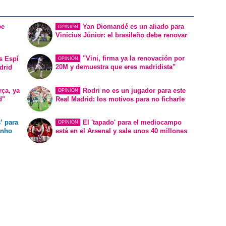
be
Yan Diomandé es un aliado para
OPINIÓN
Vinicius Júnior: el brasileño debe renovar
"Vini, firma ya la renovación por
s Espí
OPINIÓN
20M y demuestra que eres madridista"
drid
rça, ya
Rodri no es un jugador para este
OPINIÓN
d"
Real Madrid: los motivos para no ficharle
’ para
El 'tapado' para el mediocampo
OPINIÓN
inho
está en el Arsenal y sale unos 40 millones