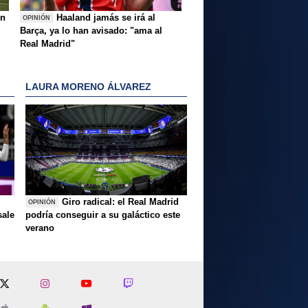
ón
Haaland jamás se irá al
OPINIÓN
Barça, ya lo han avisado: "ama al
Real Madrid"
LAURA MORENO ÁLVAREZ
Giro radical: el Real Madrid
OPINIÓN
sale
podría conseguir a su galáctico este
verano