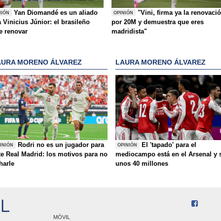
Yan Diomandé es un aliado
"Vini, firma ya la renovaci
NIÓN
OPINIÓN
 Vinicius Júnior: el brasileño
por 20M y demuestra que eres
e renovar
madridista"
AURA MORENO ÁLVAREZ
LAURA MORENO ÁLVAREZ
Rodri no es un jugador para
El 'tapado' para el
INIÓN
OPINIÓN
te Real Madrid: los motivos para no
mediocampo está en el Arsenal y 
charle
unos 40 millones
MÓVIL