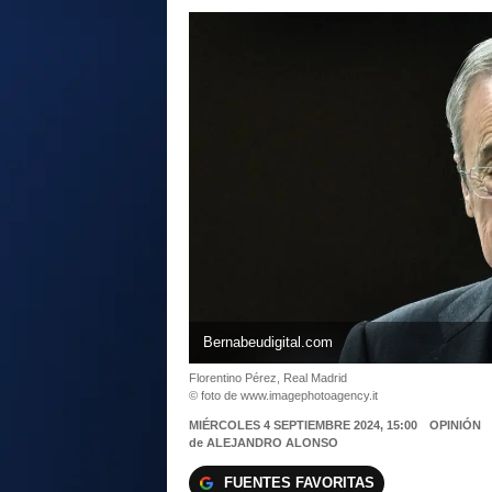
Bernabeudigital.com
Florentino Pérez, Real Madrid
© foto de www.imagephotoagency.it
MIÉRCOLES 4 SEPTIEMBRE 2024, 15:00
OPINIÓN
de
ALEJANDRO ALONSO
FUENTES FAVORITAS