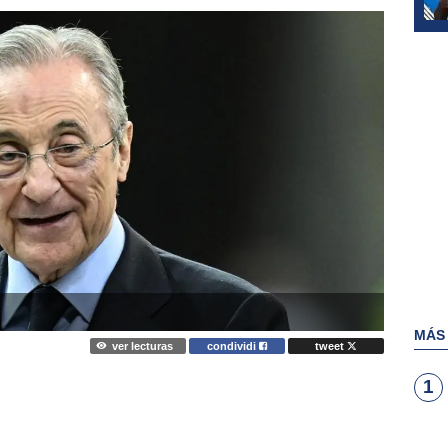
MÁS
ver lecturas
condividi
tweet
1