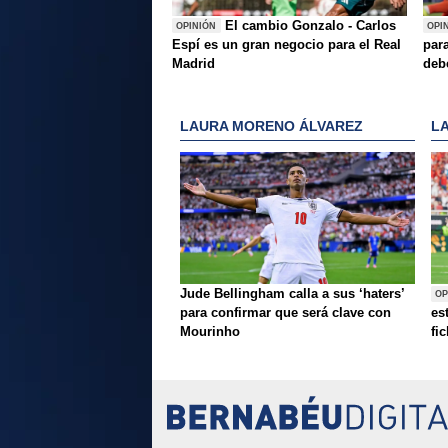
El cambio Gonzalo - Carlos
OPINIÓN
OPI
Espí es un gran negocio para el Real
para
Madrid
deb
LAURA MORENO ÁLVAREZ
L
Jude Bellingham calla a sus ‘haters’
OP
para confirmar que será clave con
es
Mourinho
fi