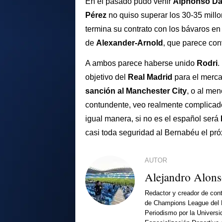
En el pasado pudo venir
Alphonso Da
Pérez
no quiso superar los 30-35 mil
termina su contrato con los bávaros en
de
Alexander-Arnold
, que parece co
A ambos parece haberse unido
Rodri
.
objetivo del
Real Madrid
para el merc
sanción al Manchester City
, o al me
contundente, veo realmente complica
igual manera, si no es el español será
casi toda seguridad al Bernabéu el pr
AUTOR
Alejandro Alon
Redactor y creador de cont
de Champions League del 
Periodismo por la Universi