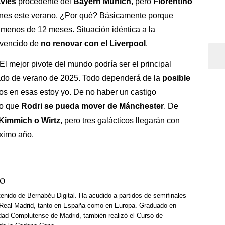
vies
procedente del
Bayern Múnich
, pero
Florentino
lones este verano. ¿Por qué? Básicamente porque
 menos de 12 meses. Situación idéntica a la
nvencido de
no renovar con el Liverpool
.
 El mejor pivote del mundo podría ser el principal
ado de verano de 2025. Todo dependerá de la
posible
nos en esas estoy yo. De no haber un castigo
do que
Rodri se pueda mover de Mánchester
. De
Kimmich o Wirtz
, pero tres galácticos llegarán con
óximo año.
so
enido de Bernabéu Digital. Ha acudido a partidos de semifinales
Real Madrid, tanto en España como en Europa. Graduado en
dad Complutense de Madrid, también realizó el Curso de