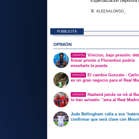
Especialización Deportiva
ALEEXALONSO_
PUBBLICITÀ
OPINIÓN
Vinicius, bajo presión: de
OPINIÓN
firmar pronto o Florentino podría
enseñarle la puerta
El cambio Gonzalo - Carlo
OPINIÓN
es un gran negocio para el Real Ma
Haaland jamás se irá al Ba
OPINIÓN
lo han avisado: "ama al Real Madri
Jude Bellingham calla a sus ‘haters
confirmar que será clave con Mour