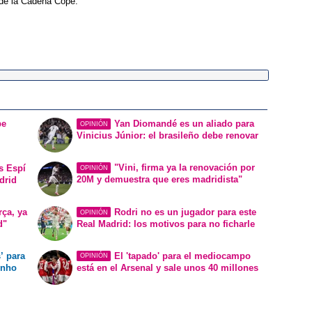
 de la Cadena Cope.
be
Yan Diomandé es un aliado para
OPINIÓN
Vinicius Júnior: el brasileño debe renovar
"Vini, firma ya la renovación por
s Espí
OPINIÓN
20M y demuestra que eres madridista"
drid
rça, ya
Rodri no es un jugador para este
OPINIÓN
d"
Real Madrid: los motivos para no ficharle
’ para
El 'tapado' para el mediocampo
OPINIÓN
inho
está en el Arsenal y sale unos 40 millones