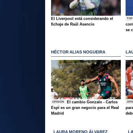
El Liverpool está considerando el
TOP
fichaje de Raúl Asencio
conf
se c
HÉCTOR ALIAS NOGUEIRA
LA
El cambio Gonzalo - Carlos
OPINIÓN
OPI
Espí es un gran negocio para el Real
para
Madrid
deb
LAURA MORENO ÁLVAREZ
L