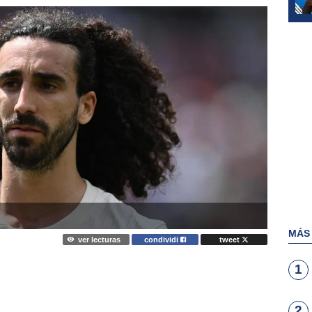
MÁS
ver lecturas
condividi
tweet
1
2