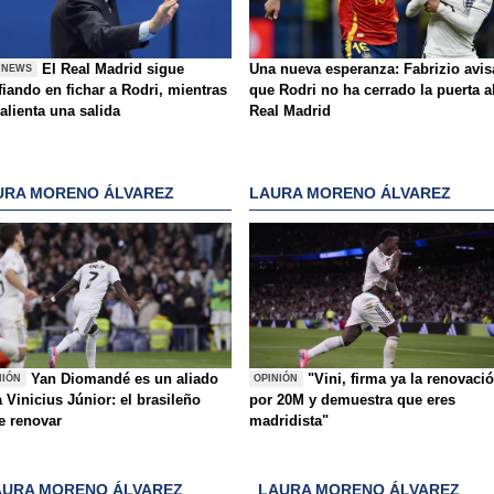
El Real Madrid sigue
Una nueva esperanza: Fabrizio avis
 NEWS
iando en fichar a Rodri, mientras
que Rodri no ha cerrado la puerta a
alienta una salida
Real Madrid
URA MORENO ÁLVAREZ
LAURA MORENO ÁLVAREZ
Yan Diomandé es un aliado
"Vini, firma ya la renovaci
NIÓN
OPINIÓN
 Vinicius Júnior: el brasileño
por 20M y demuestra que eres
e renovar
madridista"
AURA MORENO ÁLVAREZ
LAURA MORENO ÁLVAREZ