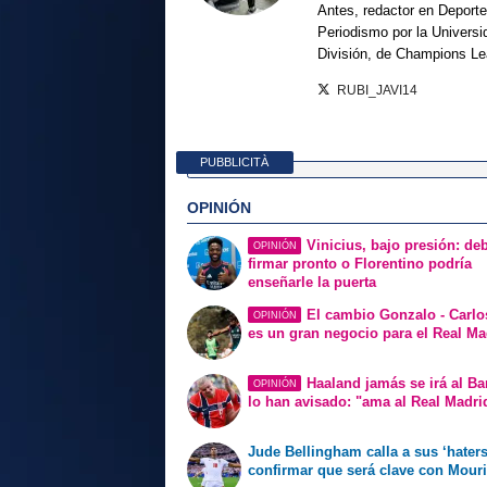
Antes, redactor en Deporte
Periodismo por la Univers
División, de Champions L
RUBI_JAVI14
PUBBLICITÀ
OPINIÓN
Vinicius, bajo presión: de
OPINIÓN
firmar pronto o Florentino podría
enseñarle la puerta
El cambio Gonzalo - Carlo
OPINIÓN
es un gran negocio para el Real Ma
Haaland jamás se irá al Ba
OPINIÓN
lo han avisado: "ama al Real Madri
Jude Bellingham calla a sus ‘haters
confirmar que será clave con Mour