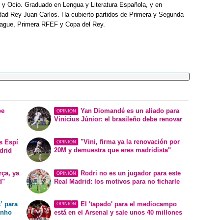
 y Ocio. Graduado en Lengua y Literatura Española, y en
idad Rey Juan Carlos. Ha cubierto partidos de Primera y Segunda
eague, Primera RFEF y Copa del Rey.
be
Yan Diomandé es un aliado para
OPINIÓN
Vinicius Júnior: el brasileño debe renovar
"Vini, firma ya la renovación por
s Espí
OPINIÓN
20M y demuestra que eres madridista"
drid
rça, ya
Rodri no es un jugador para este
OPINIÓN
d"
Real Madrid: los motivos para no ficharle
’ para
El 'tapado' para el mediocampo
OPINIÓN
inho
está en el Arsenal y sale unos 40 millones