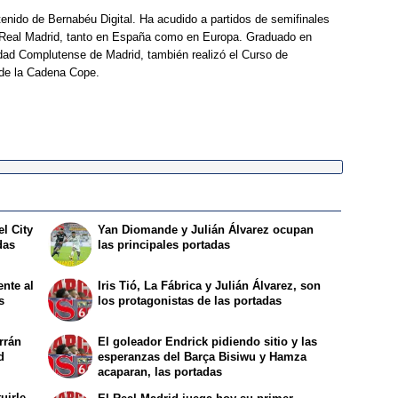
enido de Bernabéu Digital. Ha acudido a partidos de semifinales
Real Madrid, tanto en España como en Europa. Graduado en
dad Complutense de Madrid, también realizó el Curso de
 de la Cadena Cope.
el City
Yan Diomande y Julián Álvarez ocupan
das
las principales portadas
ente al
Iris Tió, La Fábrica y Julián Álvarez, son
s
los protagonistas de las portadas
rrán
El goleador Endrick pidiendo sitio y las
d
esperanzas del Barça Bisiwu y Hamza
acaparan, las portadas
uirle