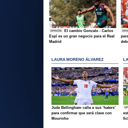
El cambio Gonzalo - Carlos
OPINIÓN
OPI
Espí es un gran negocio para el Real
para
Madrid
deb
LAURA MORENO ÁLVAREZ
L
Jude Bellingham calla a sus ‘haters’
OP
para confirmar que será clave con
es
Mourinho
fi