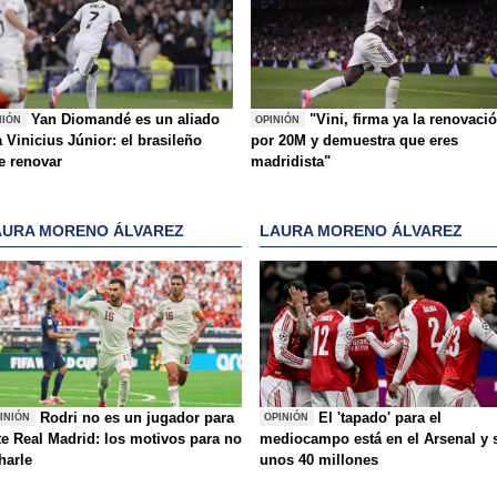
Yan Diomandé es un aliado
"Vini, firma ya la renovaci
NIÓN
OPINIÓN
 Vinicius Júnior: el brasileño
por 20M y demuestra que eres
e renovar
madridista"
AURA MORENO ÁLVAREZ
LAURA MORENO ÁLVAREZ
Rodri no es un jugador para
El 'tapado' para el
INIÓN
OPINIÓN
te Real Madrid: los motivos para no
mediocampo está en el Arsenal y 
charle
unos 40 millones