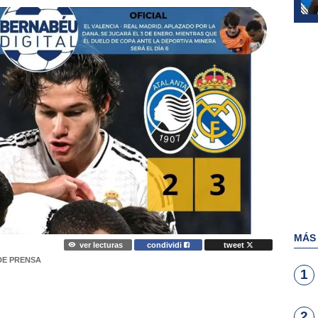
MÁS
ver lecturas
condividi
tweet
DE PRENSA
1
2