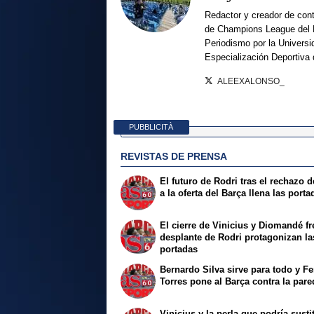
Redactor y creador de cont
de Champions League del 
Periodismo por la Universi
Especialización Deportiva
ALEEXALONSO_
PUBBLICITÀ
REVISTAS DE PRENSA
El futuro de Rodri tras el rechazo d
a la oferta del Barça llena las porta
El cierre de Vinicius y Diomandé fr
desplante de Rodri protagonizan la
portadas
Bernardo Silva sirve para todo y Fe
Torres pone al Barça contra la pare
Vinicius y la perla que podría sustit