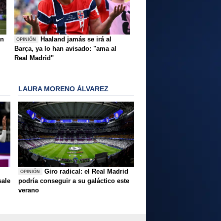
ón
Haaland jamás se irá al
OPINIÓN
Barça, ya lo han avisado: "ama al
Real Madrid"
LAURA MORENO ÁLVAREZ
Giro radical: el Real Madrid
OPINIÓN
sale
podría conseguir a su galáctico este
verano