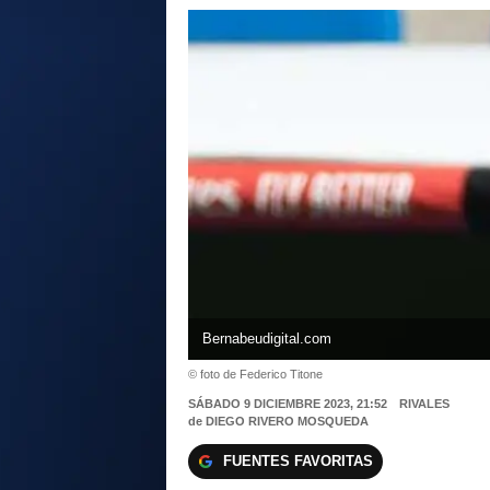
Bernabeudigital.com
© foto de Federico Titone
SÁBADO 9 DICIEMBRE 2023, 21:52
RIVALES
de
DIEGO RIVERO MOSQUEDA
FUENTES FAVORITAS