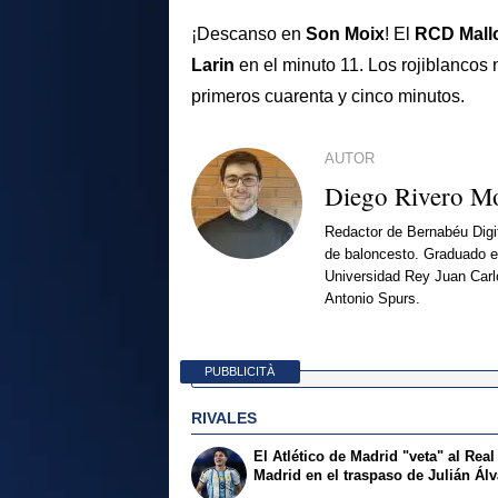
¡Descanso en
Son Moix
! El
RCD Mall
Larin
en el minuto 11. Los rojiblancos 
primeros cuarenta y cinco minutos.
AUTOR
Diego Rivero M
Redactor de Bernabéu Digit
de baloncesto. Graduado en
Universidad Rey Juan Carl
Antonio Spurs.
PUBBLICITÀ
RIVALES
El Atlético de Madrid "veta" al Real
Madrid en el traspaso de Julián Ál