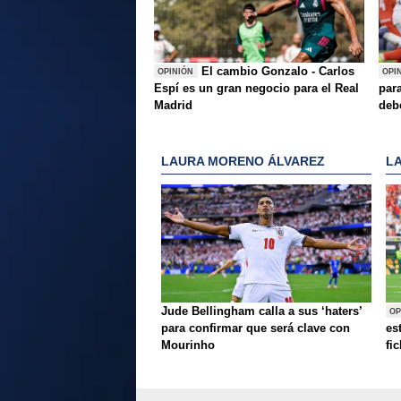
El cambio Gonzalo - Carlos
OPINIÓN
OPI
Espí es un gran negocio para el Real
para
Madrid
deb
LAURA MORENO ÁLVAREZ
L
Jude Bellingham calla a sus ‘haters’
OP
para confirmar que será clave con
es
Mourinho
fi