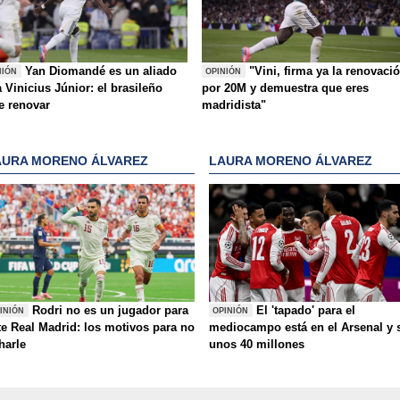
Yan Diomandé es un aliado
"Vini, firma ya la renovaci
NIÓN
OPINIÓN
 Vinicius Júnior: el brasileño
por 20M y demuestra que eres
e renovar
madridista"
AURA MORENO ÁLVAREZ
LAURA MORENO ÁLVAREZ
Rodri no es un jugador para
El 'tapado' para el
INIÓN
OPINIÓN
te Real Madrid: los motivos para no
mediocampo está en el Arsenal y 
charle
unos 40 millones