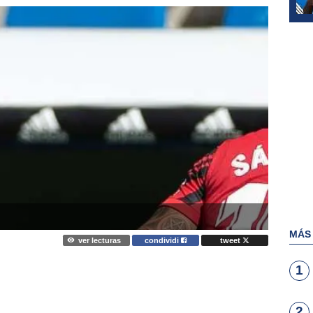
MÁS
ver lecturas
condividi
tweet
1
2