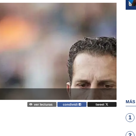
MÁS
ver lecturas
condividi
tweet
1
2