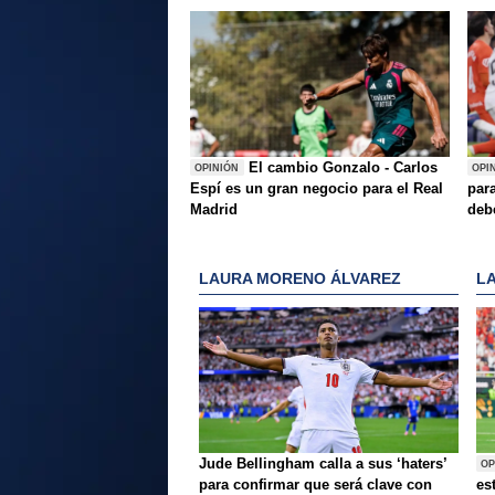
El cambio Gonzalo - Carlos
OPINIÓN
OPI
Espí es un gran negocio para el Real
para
Madrid
deb
LAURA MORENO ÁLVAREZ
L
Jude Bellingham calla a sus ‘haters’
OP
para confirmar que será clave con
es