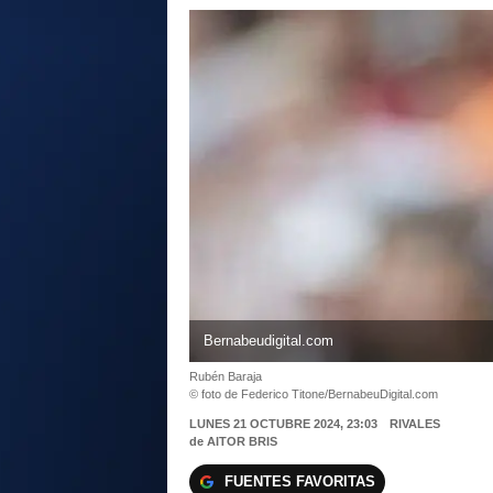
Bernabeudigital.com
Rubén Baraja
© foto de Federico Titone/BernabeuDigital.com
LUNES 21 OCTUBRE 2024, 23:03
RIVALES
de
AITOR BRIS
FUENTES FAVORITAS