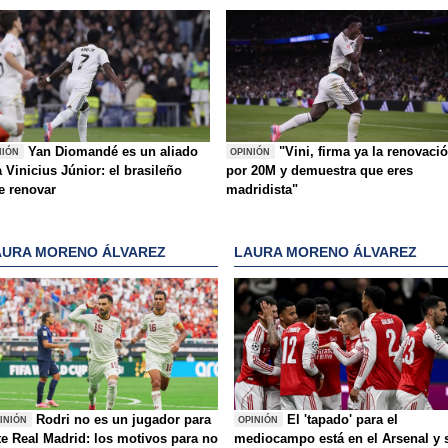
Yan Diomandé es un aliado
"Vini, firma ya la renovaci
NIÓN
OPINIÓN
 Vinicius Júnior: el brasileño
por 20M y demuestra que eres
e renovar
madridista"
AURA MORENO ÁLVAREZ
LAURA MORENO ÁLVAREZ
Rodri no es un jugador para
El 'tapado' para el
INIÓN
OPINIÓN
te Real Madrid: los motivos para no
mediocampo está en el Arsenal y 