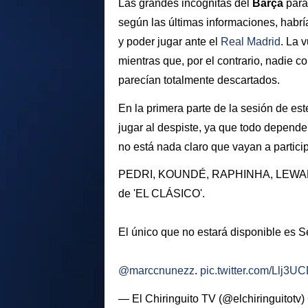
Las grandes incógnitas del
Barça
para
según las últimas informaciones, habr
y poder jugar ante el
Real Madrid
. La 
mientras que, por el contrario, nadie 
parecían totalmente descartados.
En la primera parte de la sesión de est
jugar al despiste, ya que todo depende
no está nada claro que vayan a particip
PEDRI, KOUNDÉ, RAPHINHA, LEWANDO
de 'EL CLÁSICO'.
El único que no estará disponible es S
@marccnunezz
.
pic.twitter.com/Llj3
— El Chiringuito TV (@elchiringuitotv)