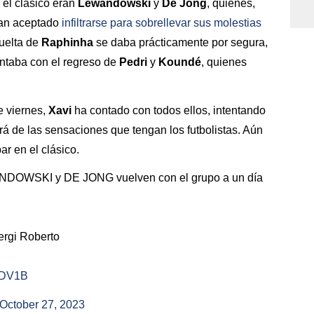
 el clásico eran
Lewandowski
y
De Jong
, quienes,
ían aceptado
infiltrarse para sobrellevar sus molestias
vuelta de
Raphinha
se daba prácticamente por segura,
contaba con el regreso de
Pedri
y
Koundé
, quienes
e viernes,
Xavi
ha contado con todos ellos, intentando
rá de las sensaciones que tengan los futbolistas. Aún
ar en el clásico.
WSKI y DE JONG vuelven con el grupo a un día
ergi Roberto
UCDV1B
October 27, 2023