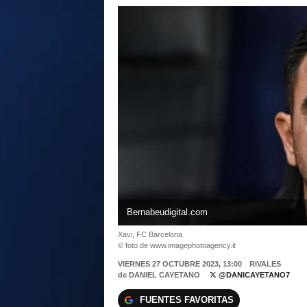
Bernabeudigital.com
Xavi, FC Barcelona
© foto de www.imagephotoagency.it
VIERNES 27 OCTUBRE 2023, 13:00
RIVALES
de
DANIEL CAYETANO
@DANICAYETANO7
FUENTES FAVORITAS