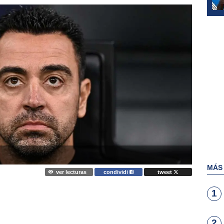
MÁS
ver lecturas
condividi
tweet
1
2