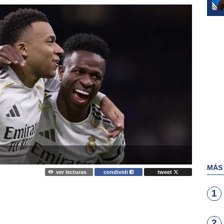
MÁS
ver lecturas
condividi
tweet
1
2