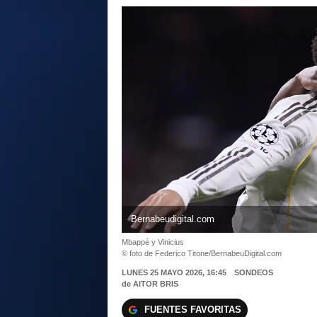
Bernabeudigital.com
Mbappé y Vinicius
© foto de Federico Titone/BernabeuDigital.com
LUNES 25 MAYO 2026, 16:45
SONDEOS
de
AITOR BRIS
FUENTES FAVORITAS