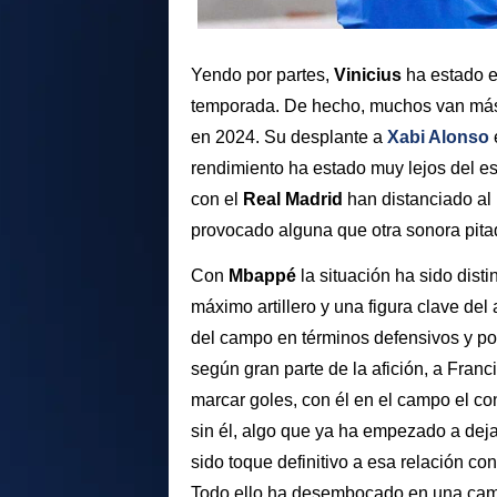
Yendo por partes,
Vinicius
ha estado e
temporada. De hecho, muchos van más 
en 2024. Su desplante a
Xabi Alonso
rendimiento ha estado muy lejos del e
con el
Real Madrid
han distanciado al 
provocado alguna que otra sonora pita
Con
Mbappé
la situación ha sido dist
máximo artillero y una figura clave del
del campo en términos defensivos y por
según gran parte de la afición, a Franc
marcar goles, con él en el campo el co
sin él, algo que ya ha empezado a deja
sido toque definitivo a esa relación c
Todo ello ha desembocado en una camp