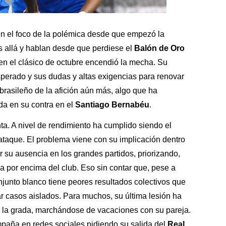
n el foco de la polémica desde que empezó la
allá y hablan desde que perdiese el
Balón de Oro
en el clásico de octubre encendió la mecha. Su
sperado y sus dudas y altas exigencias para renovar
brasileño de la afición aún más, algo que ha
da en su contra en el
Santiago Bernabéu
.
inta. A nivel de rendimiento ha cumplido siendo el
 ataque. El problema viene con su implicación dentro
 su ausencia en los grandes partidos, priorizando,
ia por encima del club. Eso sin contar que, pese a
njunto blanco tiene peores resultados colectivos que
r casos aislados. Para muchos, su última lesión ha
on la grada, marchándose de vacaciones con su pareja.
aña en redes sociales pidiendo su salida del
Real