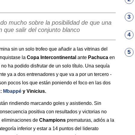
3
ado mucho sobre la posibilidad de que una
 que salir del conjunto blanco
4
mina sin un solo trofeo que añadir a las vitrinas del
5
nquistase la
Copa Intercontinental
ante
Pachuca
en
no ha podido disfrutar de un solo título. Una sequía
te ya a dos entrenadores y que va a por un tercero -
son pocos los que están poniendo el foco en las dos
o
:
Mbappé
y Vinicius.
stán rindiendo marcando goles y asistiendo. Sin
consecuencia positiva con resultados y victorias no
n eliminaciones de
Champions
prematuras, adiós a la
egoría inferior y estar a 14 puntos del liderato