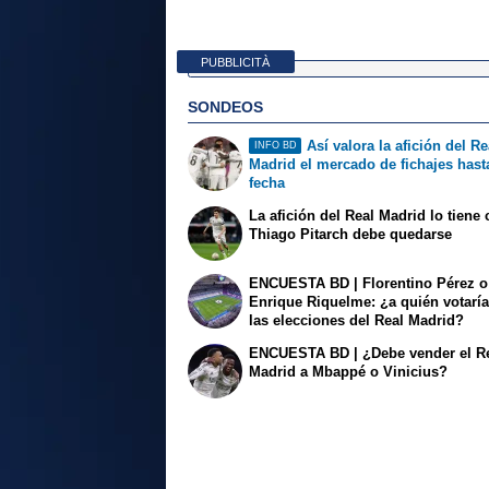
PUBBLICITÀ
SONDEOS
Así valora la afición del Re
INFO BD
Madrid el mercado de fichajes hast
fecha
La afición del Real Madrid lo tiene 
Thiago Pitarch debe quedarse
ENCUESTA BD | Florentino Pérez o
Enrique Riquelme: ¿a quién votarí
las elecciones del Real Madrid?
ENCUESTA BD | ¿Debe vender el R
Madrid a Mbappé o Vinicius?