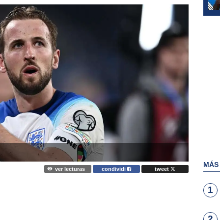
MÁS
ver lecturas
condividi
tweet
1
2