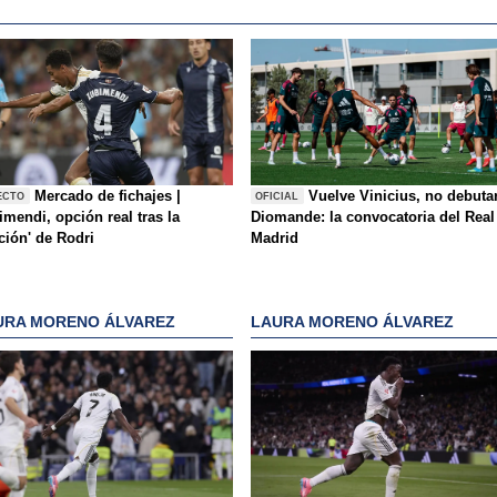
Mercado de fichajes |
Vuelve Vinicius, no debuta
ECTO
OFICIAL
mendi, opción real tras la
Diomande: la convocatoria del Real
ición' de Rodri
Madrid
URA MORENO ÁLVAREZ
LAURA MORENO ÁLVAREZ