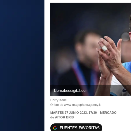
Bernabeudigital.com
Harry Kane
© foto de www.imagephotoagency.it
MARTES 27 JUNIO 2023, 17:30
MERCADO
de
AITOR BRIS
FUENTES FAVORITAS