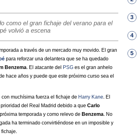
3
o como el gran fichaje del verano para el
pé volvió a escena
4
temporada a través de un mercado muy movido. El gran
5
pé
para reforzar una delantera que se ha quedado
im
Benzema
. El atacante del
PSG
es el gran anhelo
de hace años y puede que este próximo curso sea el
ó con muchísima fuerza el fichaje de
Harry Kane
. El
n prioridad del Real Madrid debido a que
Carlo
la próxima temporada y como relevo de
Benzema
. No
legada ha terminado convirtiéndose en un imposible y
fichaje.