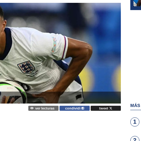
MÁS
ver lecturas
condividi
tweet
1
2