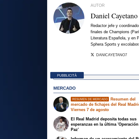
AUTOR
Daniel Cayetano
Redactor jefe y coordinado
finales de Champions (Par
Literatura Española, y en 
Sphera Sports y excolabor
DANICAYETANO7
PUBBLICITÀ
MERCADO
Resumen del
RESUMEN DE MERCADO
mercado de fichajes del Real Madri
Viernes 7 de agosto
El Real Madrid deposita todas sus
esperanzas en la última 'Operación
Paz'
Informan de un acercamiento del R