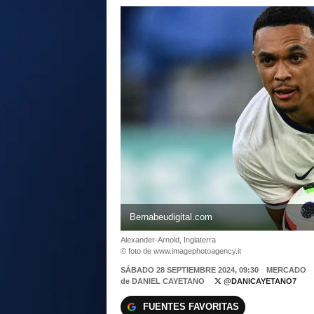
Bernabeudigital.com
Alexander-Arnold, Inglaterra
© foto de www.imagephotoagency.it
SÁBADO 28 SEPTIEMBRE 2024, 09:30
MERCADO
de
DANIEL CAYETANO
@DANICAYETANO7
FUENTES FAVORITAS