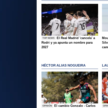
El Real Madrid 'cancela' a
Mou
TOP NEWS
Rodri y ya apunta un nombre para
Silv
2027
ca
HÉCTOR ALIAS NOGUEIRA
LA
El cambio Gonzalo - Carlos
OPINIÓN
OPI