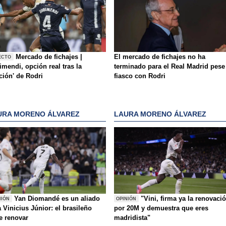
Mercado de fichajes |
El mercado de fichajes no ha
ECTO
mendi, opción real tras la
terminado para el Real Madrid pese
ición' de Rodri
fiasco con Rodri
URA MORENO ÁLVAREZ
LAURA MORENO ÁLVAREZ
Yan Diomandé es un aliado
"Vini, firma ya la renovaci
NIÓN
OPINIÓN
 Vinicius Júnior: el brasileño
por 20M y demuestra que eres
e renovar
madridista"