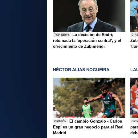
La decisión de Rodri;
TOP NEWS
DIR
retomada la 'operación central'; y el
Zubi
ofrecimiento de Zubimendi
'tra
HÉCTOR ALIAS NOGUEIRA
LA
El cambio Gonzalo - Carlos
OPINIÓN
OPI
Espí es un gran negocio para el Real
para
Madrid
deb