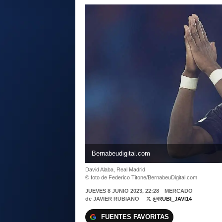
Bernabeudigital.com
David Alaba, Real Madrid
© foto de Federico Titone/BernabeuDigital.com
JUEVES 8 JUNIO 2023, 22:28
MERCADO
de
JAVIER RUBIANO
@RUBI_JAVI14
FUENTES FAVORITAS