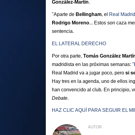
González-Martín
.
"Aparte de
Bellingham
, el
Real Madri
Rodrigo Moreno
... Estos son caza me
sentencia.
EL LATERAL DERECHO
Por otra parte,
Tomás González Martí
madridista en las próximas semanas: "
Real Madrid va a jugar poco, pero
si s
Hay tres en la agenda, uno de ellos in
han convencido al club. En principio, 
Debate
.
HAZ CLIC AQUÍ PARA SEGUIR EL 
AUTOR