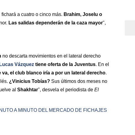
d
fichará a cuatro o cinco más.
Brahim, Joselu o
nor.
Las salidas dependerán de la caza mayor
",
n
no descarta movimientos en el lateral derecho
Lucas Vázquez
tiene oferta de la Juventus
. En el
e va, el club blanco iría a por un lateral derecho
.
glés.
¿Vinicius Tobías?
Sus últimos dos meses no
vuelve al
Shakhtar
", desvela el periodista de
El
MINUTO A MINUTO DEL MERCADO DE FICHAJES