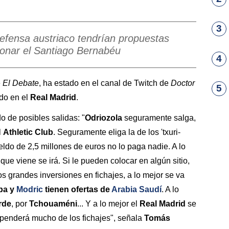
3
defensa austriaco tendrían propuestas
onar el Santiago Bernabéu
4
e
El Debate
, ha estado en el canal de Twitch de
Doctor
5
ado en el
Real Madrid
.
do de posibles salidas: "
Odriozola
seguramente salga,
l
Athletic Club
. Seguramente eliga la de los 'txuri-
ldo de 2,5 millones de euros no lo paga nadie. A lo
que viene se irá. Si le pueden colocar en algún sitio,
dos grandes inversiones en fichajes, a lo mejor se va
ba y
Modric
tienen ofertas de
Arabia Saudí
. A lo
rde
, por
Tchouaméni
... Y a lo mejor el
Real Madrid
se
penderá mucho de los fichajes", señala
Tomás