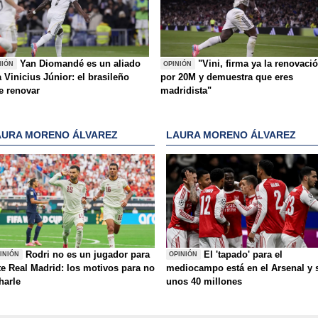
Yan Diomandé es un aliado
"Vini, firma ya la renovaci
NIÓN
OPINIÓN
 Vinicius Júnior: el brasileño
por 20M y demuestra que eres
e renovar
madridista"
AURA MORENO ÁLVAREZ
LAURA MORENO ÁLVAREZ
Rodri no es un jugador para
El 'tapado' para el
INIÓN
OPINIÓN
te Real Madrid: los motivos para no
mediocampo está en el Arsenal y 
charle
unos 40 millones