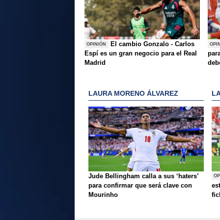
El cambio Gonzalo - Carlos
OPINIÓN
OPI
Espí es un gran negocio para el Real
para
Madrid
deb
LAURA MORENO ÁLVAREZ
L
Jude Bellingham calla a sus ‘haters’
OP
para confirmar que será clave con
es
Mourinho
fi