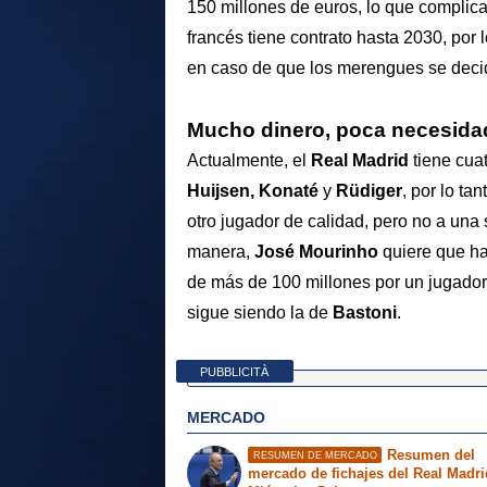
150 millones de euros, lo que complica
francés tiene contrato hasta 2030, por
en caso de que los merengues se decida
Mucho dinero, poca necesida
Actualmente, el
Real Madrid
tiene cuat
Huijsen, Konaté
y
Rüdiger
, por lo ta
otro jugador de calidad, pero no a una 
manera,
José Mourinho
quiere que ha
de más de 100 millones por un jugador n
sigue siendo la de
Bastoni
.
PUBBLICITÀ
MERCADO
Resumen del
RESUMEN DE MERCADO
mercado de fichajes del Real Madri