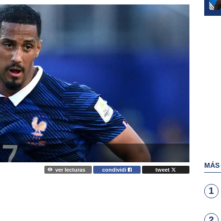
MÁS
ver lecturas
condividi
tweet
1
2