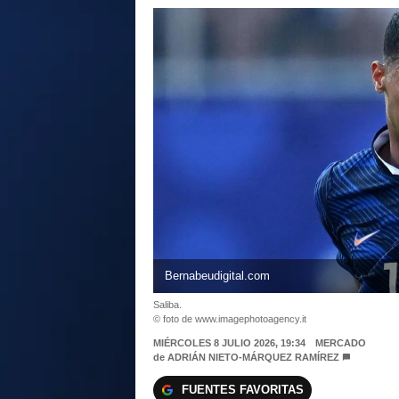
Bernabeudigital.com
Saliba.
© foto de www.imagephotoagency.it
MIÉRCOLES 8 JULIO 2026, 19:34
MERCADO
de
ADRIÁN NIETO-MÁRQUEZ RAMÍREZ
FUENTES FAVORITAS