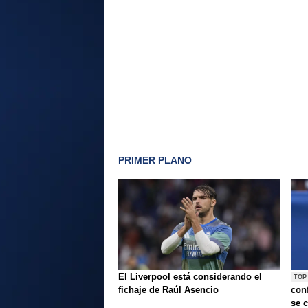
PRIMER PLANO
El Liverpool está considerando el
TOP
fichaje de Raúl Asencio
conf
se c