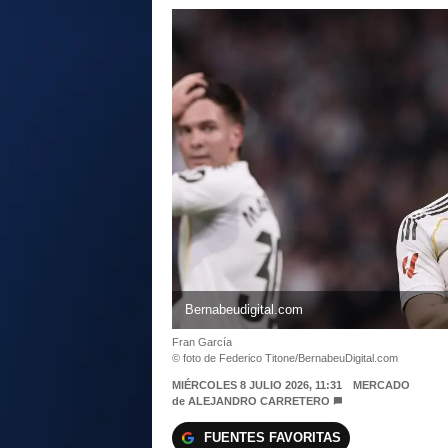
Bernabeudigital.com
Fran García
© foto de Federico Titone/BernabeuDigital.com
MIÉRCOLES 8 JULIO 2026, 11:31
MERCADO
de
ALEJANDRO CARRETERO
FUENTES FAVORITAS