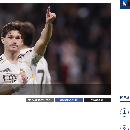
MÁS
ver lecturas
condividi
tweet
1
2