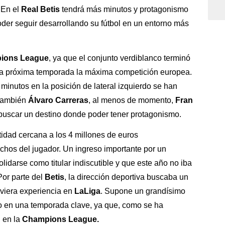
 En el
Real Betis
tendrá más minutos y protagonismo
oder seguir desarrollando su fútbol en un entorno más
ions League
, ya que el conjunto verdiblanco terminó
sta próxima temporada la máxima competición europea.
s minutos en la posición de lateral izquierdo se han
 también
Álvaro Carreras
, al menos de momento,
Fran
 buscar un destino donde poder tener protagonismo.
tidad cercana a los 4 millones de euros
hos del jugador. Un ingreso importante por un
lidarse como titular indiscutible y que este año no iba
Por parte del
Betis
, la dirección deportiva buscaba un
uviera experiencia en
LaLiga
. Supone un grandísimo
po en una temporada clave, ya que, como se ha
 en la
Champions League.